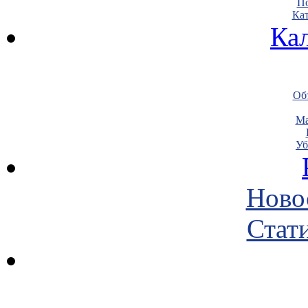
По
Кат
Ка
Объ
Ма
Уб
Ново
Стати