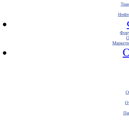
Тра
Нефт
Фору
О
Маркети
О
О
О
Пи