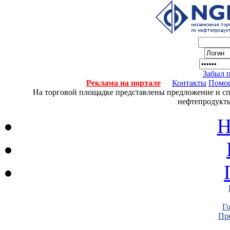
Забыл 
Реклама на портале
Контакты
Помо
На торговой площадке представлены предложение и спро
нефтепродукты
Н
Г
Пре