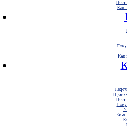
Пост
Как 
Поку
Как 
К
Нефтя
Произв
Пост
Поку
"
Комп
К