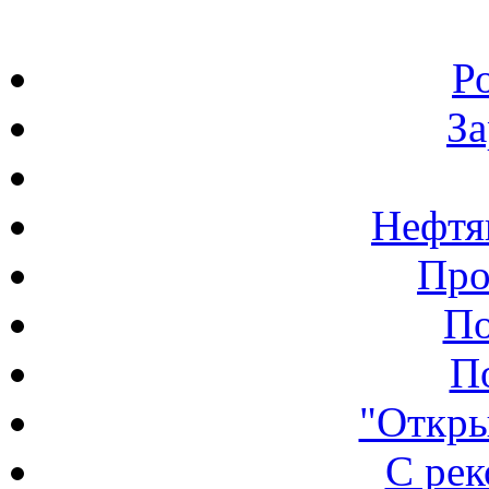
Р
З
Нефтя
Про
По
П
"Откры
С ре