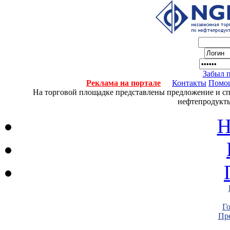
Забыл 
Реклама на портале
Контакты
Помо
На торговой площадке представлены предложение и спро
нефтепродукты
Н
Г
Пре