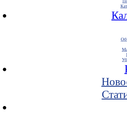
По
Кат
Ка
Объ
Ма
Уб
Ново
Стати