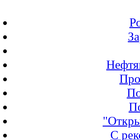
Р
З
Нефтя
Про
По
П
"Откры
С ре