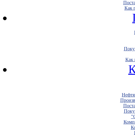
Пост
Как 
Поку
Как 
К
Нефтя
Произв
Пост
Поку
"
Комп
К