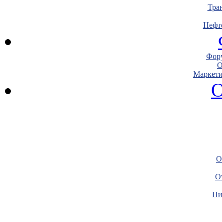
Тра
Нефт
Фору
О
Маркети
О
О
О
Пи