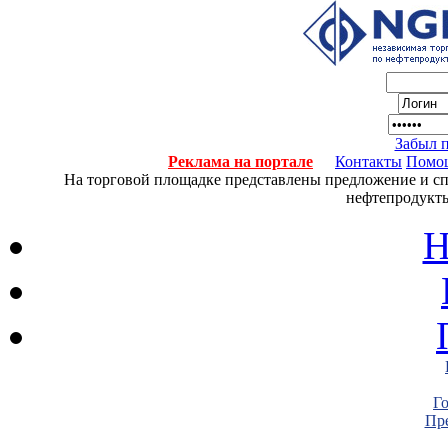
Забыл 
Реклама на портале
Контакты
Помо
На торговой площадке представлены предложение и спро
нефтепродукты
Н
Г
Пре