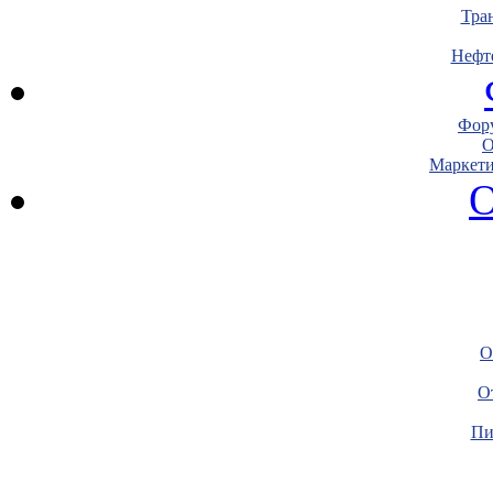
Тра
Нефт
Фору
О
Маркети
О
О
О
Пи