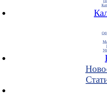
По
Кат
Ка
Объ
Ма
Уб
Ново
Стати