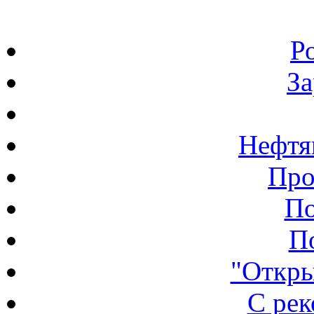
Р
З
Нефтя
Про
По
П
"Откры
С ре