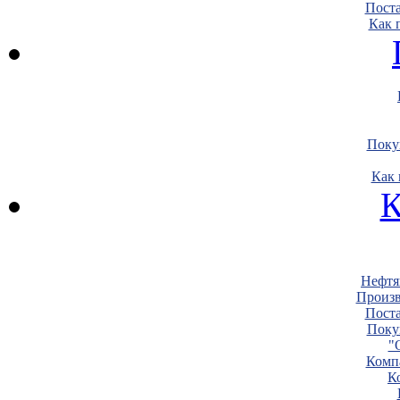
Пост
Как 
Поку
Как 
К
Нефтя
Произв
Пост
Поку
"
Комп
К