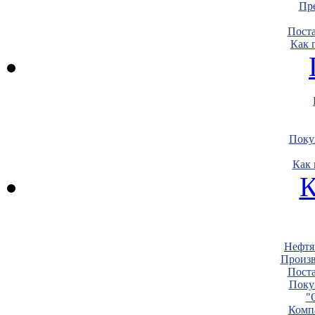
Пре
Пост
Как 
Поку
Как 
К
Нефтя
Произв
Пост
Поку
"
Комп