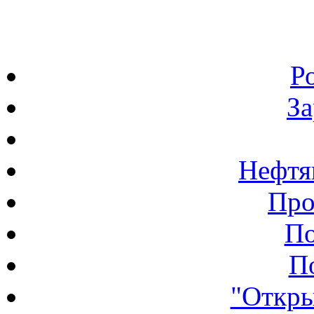
Р
З
Нефтя
Про
По
П
"Откры