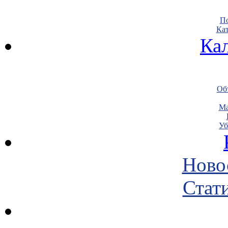
По
Кат
Ка
Объ
Ма
Уб
Ново
Стати