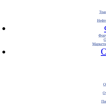
Тра
Нефт
Фору
О
Маркети
О
О
О
Пи