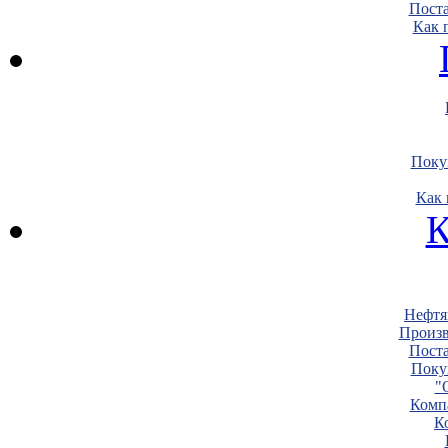
Пост
Как 
Поку
Как 
К
Нефтя
Произв
Пост
Поку
"
Комп
К