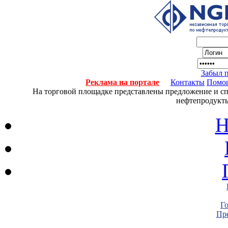
Забыл 
Реклама на портале
Контакты
Помо
На торговой площадке представлены предложение и спро
нефтепродукты
Н
Г
Пре