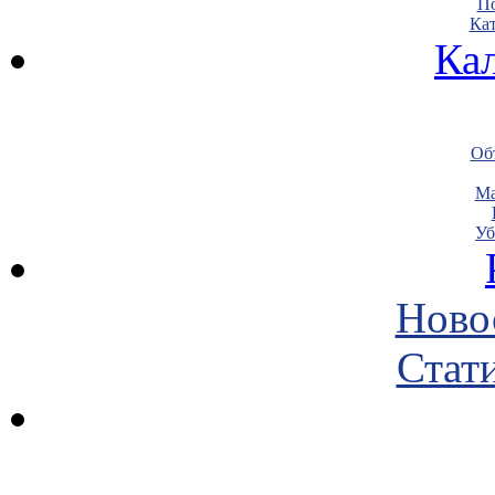
По
Кат
Ка
Объ
Ма
Уб
Ново
Стати