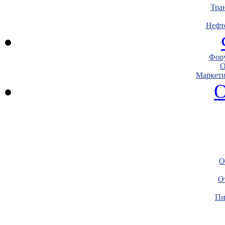
Тра
Нефт
Фору
О
Маркети
О
О
О
Пи