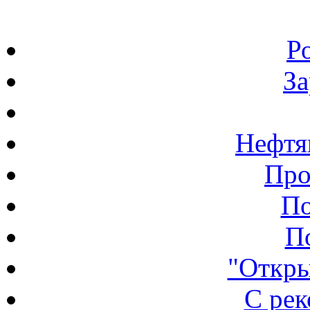
Р
З
Нефтя
Про
По
П
"Откры
С ре