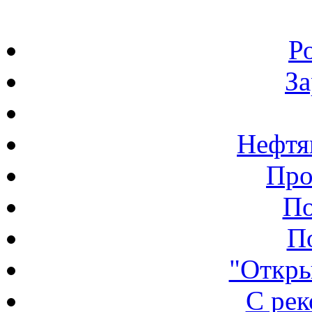
Р
З
Нефтя
Про
По
П
"Откры
С ре