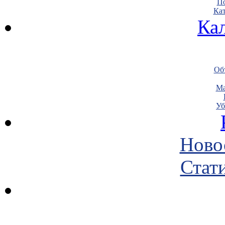
По
Кат
Ка
Объ
Ма
Уб
Ново
Стати