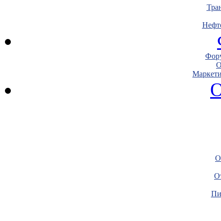
Тра
Нефт
Фору
О
Маркети
О
О
О
Пи