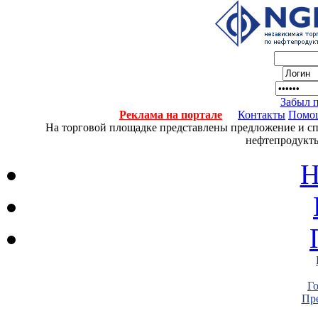
Забыл 
Реклама на портале
Контакты
Помо
На торговой площадке представлены предложение и спро
нефтепродукты
Н
Г
Пре