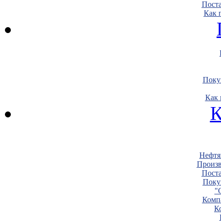
Пост
Как 
Поку
Как 
К
Нефтя
Произв
Пост
Поку
"
Комп
К