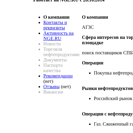
О компании
О компании
Контакты и
АГЗС
реквизиты
Активность на
Сфера интересов на то
NGE.RU
площадке
Новости
Торговля
поиск поставщиков СП
нефтепродуктами
Документы
Операции
Паспорта
качества
Покупка нефтепро
Рекомендации
(нет)
Отзывы
(нет)
Рынки нефтепродуктов
Вакансии
Российский рынок
Операции c нефтепрод
Газ. Сжиженный г