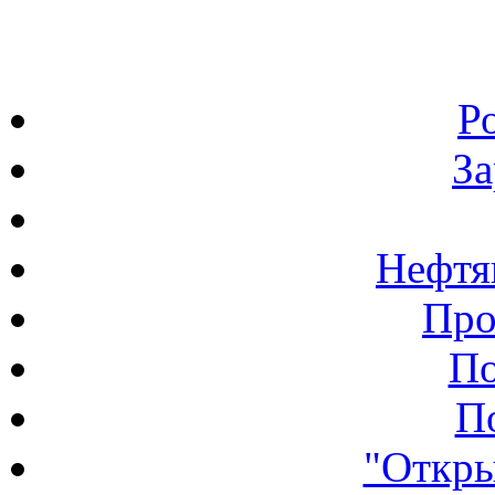
Р
З
Нефтя
Про
По
П
"Откры