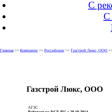
С ре
С
Главная
>>
Компании
>>
Российские
>>
Газстрой Люкс, ООО
>>
Газстрой Люкс, ООО
АГЗС
Работает на NGE.RU с 28.10.2014