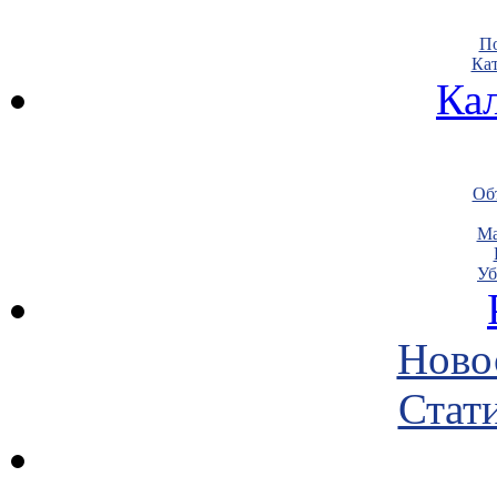
По
Кат
Ка
Объ
Ма
Уб
Ново
Стати