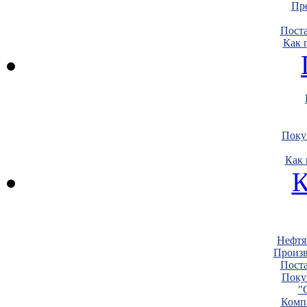
Пре
Пост
Как 
Поку
Как 
К
Нефтя
Произв
Пост
Поку
"
Комп