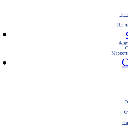
Тра
Нефт
Фору
О
Маркети
О
О
О
Пи