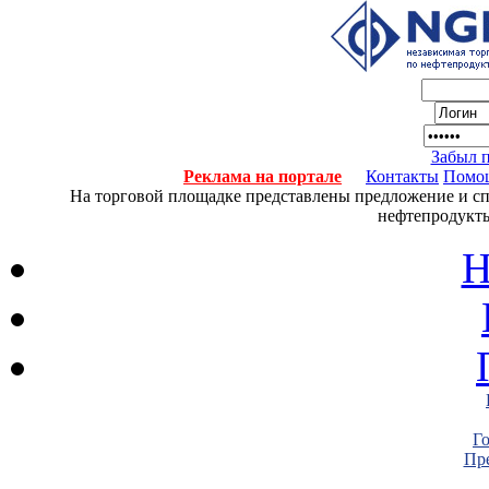
Забыл 
Реклама на портале
Контакты
Помо
На торговой площадке представлены предложение и спро
нефтепродукты
Н
Г
Пре