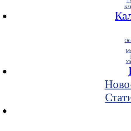
По
Кат
Ка
Объ
Ма
Уб
Ново
Стати