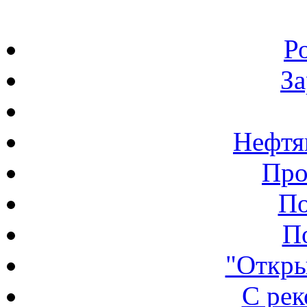
Р
З
Нефтя
Про
По
П
"Откры
С ре