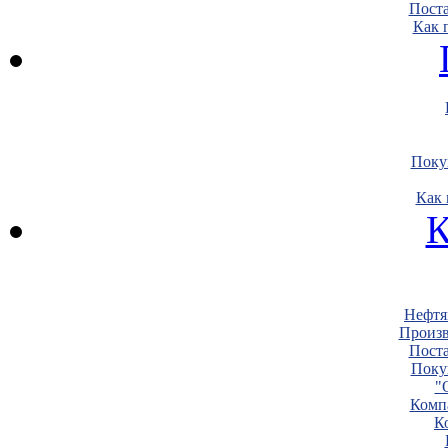
Пост
Как 
Поку
Как 
К
Нефтя
Произв
Пост
Поку
"
Комп
К