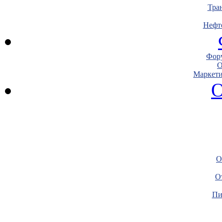
Тра
Нефт
Фору
О
Маркети
О
О
О
Пи