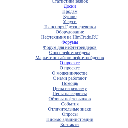
Статистика заявок
Доски
Продам
Куплю
Услуги
Транспорт.Грузоперевозки
Оборудование
Нефтехимия на HimTrade.RU
Форумы
Форум для нефтетрейдеров
Опыт нефтетрейдера
Маркетинг сайтов нефтетрейдеров
О проекте
О проекте
О мошенничестве
С нами работают
Помощь
Цены на рекламу
Цены на сервисы
Обзоры нефтерынков
События
Отличительные знаки
Опросы
Письмо администрации
Контакты