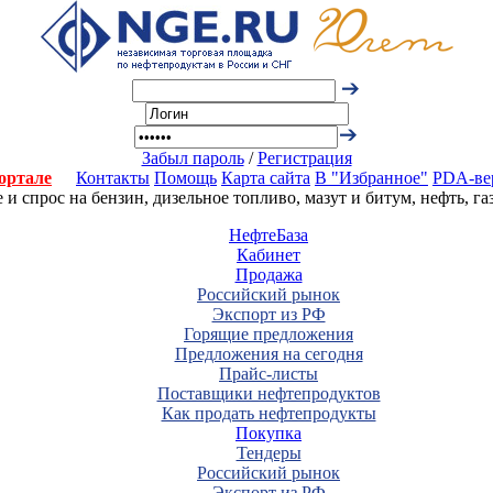
Забыл пароль
/
Регистрация
ортале
Контакты
Помощь
Карта сайта
В "Избранное"
PDA-ве
 спрос на бензин, дизельное топливо, мазут и битум, нефть, г
НефтеБаза
Кабинет
Продажа
Российский рынок
Экспорт из РФ
Горящие предложения
Предложения на сегодня
Прайс-листы
Поставщики нефтепродуктов
Как продать нефтепродукты
Покупка
Тендеры
Российский рынок
Экспорт из РФ