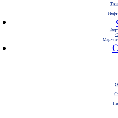
Тра
Нефт
Фору
О
Маркети
О
О
О
Пи