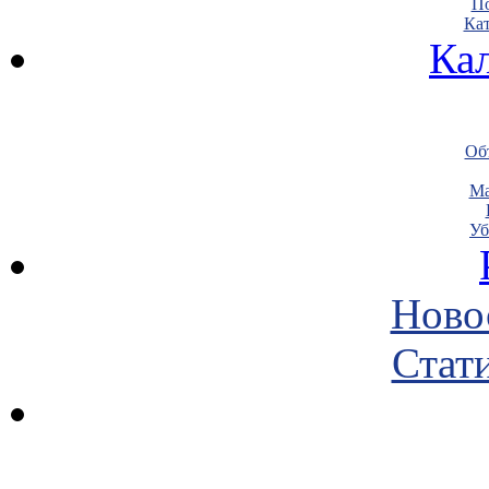
По
Кат
Ка
Объ
Ма
Уб
Ново
Стати