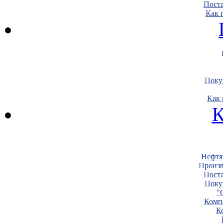
Пост
Как 
Поку
Как 
К
Нефтя
Произв
Пост
Поку
"
Комп
К