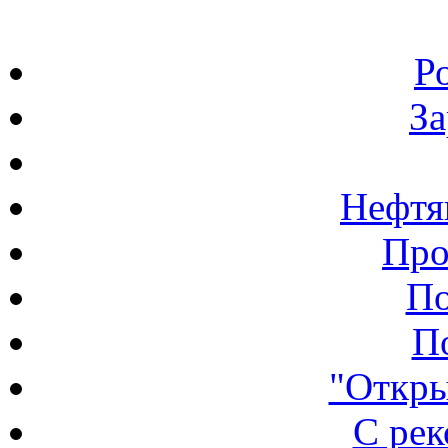
Р
З
Нефтя
Про
По
П
"Откры
С ре