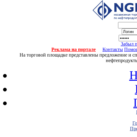
Забыл 
Реклама на портале
Контакты
Помо
На торговой площадке представлены предложение и спро
нефтепродукты
Н
Г
Пре