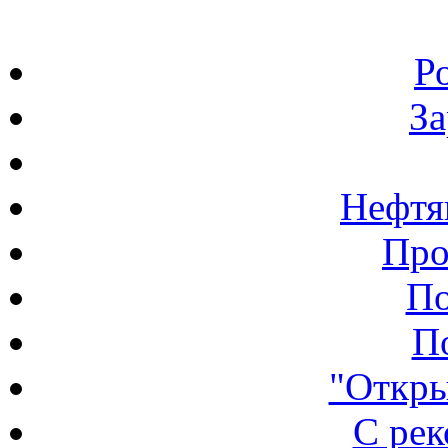
Р
З
Нефтя
Про
По
П
"Откры
С ре