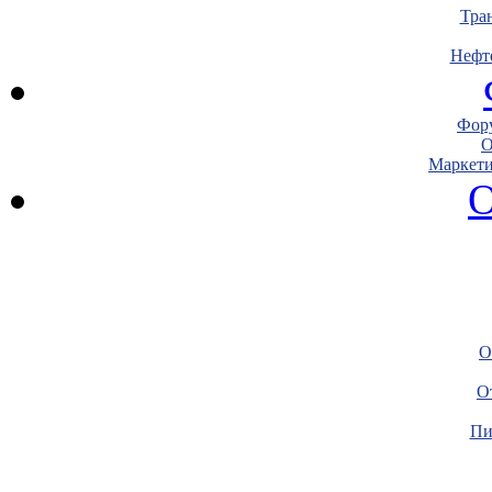
Тра
Нефт
Фору
О
Маркети
О
О
О
Пи