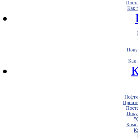
Пост
Как 
Поку
Как 
К
Нефтя
Произв
Пост
Поку
"
Комп
К