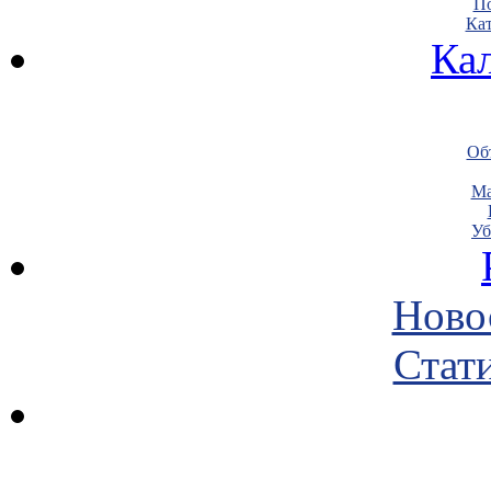
По
Кат
Ка
Объ
Ма
Уб
Ново
Стати