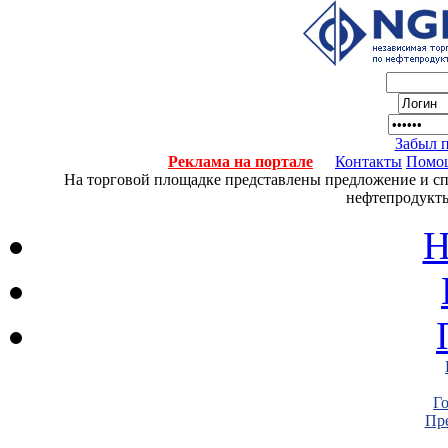
Забыл 
Реклама на портале
Контакты
Помо
На торговой площадке представлены предложение и спро
нефтепродукты
Н
Г
Пре