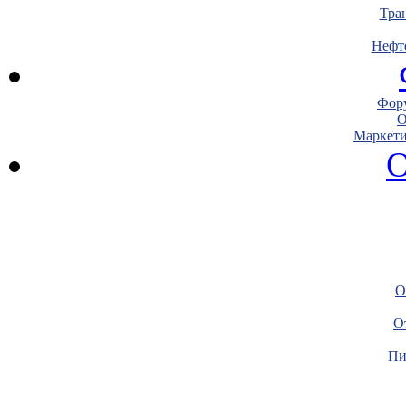
Тра
Нефт
Фору
О
Маркети
О
О
О
Пи