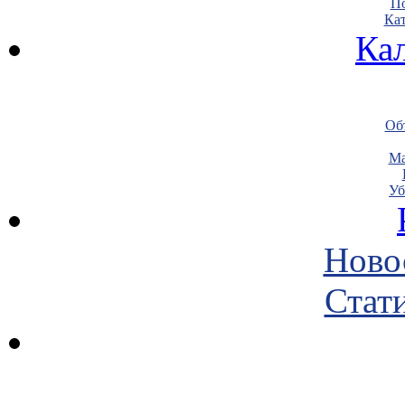
По
Кат
Ка
Объ
Ма
Уб
Ново
Стати