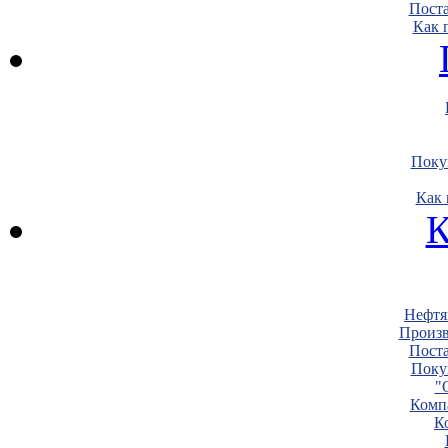
Пост
Как 
Поку
Как 
К
Нефтя
Произв
Пост
Поку
"
Комп
К