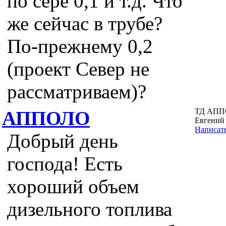
по сере 0,1 и т.д. Что
же сейчас в трубе?
По-прежнему 0,2
(проект Север не
рассматриваем)?
ТД АПП
АППОЛО
Евгений
Написат
Добрый день
господа! Есть
хороший объем
дизельного топлива