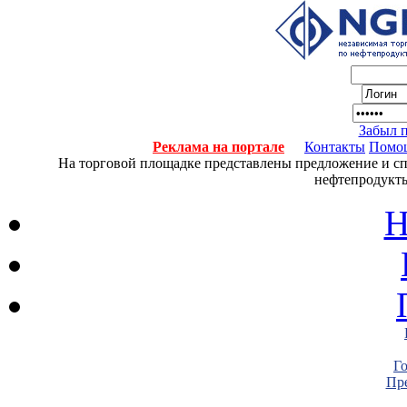
Забыл 
Реклама на портале
Контакты
Помо
На торговой площадке представлены предложение и спро
нефтепродукты
Н
Г
Пре