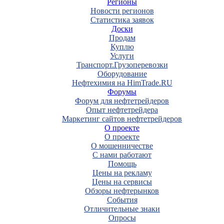
Регионы
Новости регионов
Статистика заявок
Доски
Продам
Куплю
Услуги
Транспорт.Грузоперевозки
Оборудование
Нефтехимия на HimTrade.RU
Форумы
Форум для нефтетрейдеров
Опыт нефтетрейдера
Маркетинг сайтов нефтетрейдеров
О проекте
О проекте
О мошенничестве
С нами работают
Помощь
Цены на рекламу
Цены на сервисы
Обзоры нефтерынков
События
Отличительные знаки
Опросы