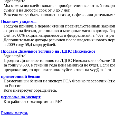
Здравсвуйте!
Мы можем посодействовать в приобретении валютный товарн
сумму и на люборй срок от 3 до 7 лет.
Векселя могут быть наполнены газом, нефтью или дизельным
Поживем увидим...
Госдума приняла в первом чтении правительственный законоп
акцизов на бензин, дизтопливо и моторные масла в доходы б
Сейчас 60% акциза направляются в федеральный, а 40% - в р
Дополнительные доходы регионов после введения нового поря
в 2009 году 59,4 млрд рублей.
Продаем Дизельное топливо на ЛДПС Никольское
Здравсвуйте!
Продаем Дизельное топливо на ЛДПС Никольское в объеме 100
за тонну 9.600, в течении года цена меняться не будет. Если к
предложение, то пришлите пожалуйста ответ на svy@mail.ru
прямогонный бензин
Прямогонный бензин на экспорт FCA Франко перевозчик (ст.о
по России.
Кого интересует обращайтесь.
перевозка на экспорт
Кто работает с экспортом из РФ?
Рынок мазута.