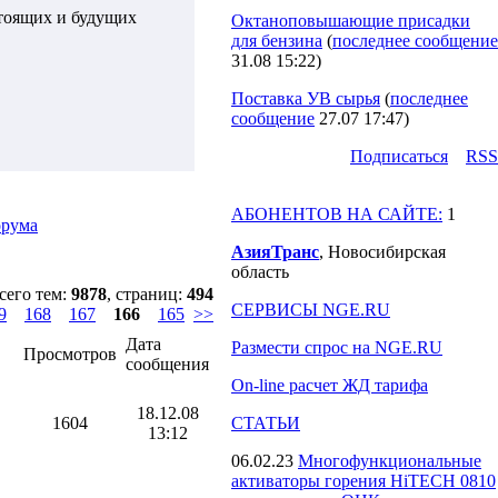
стоящих и будущих
Октаноповышающие присадки
для бензина
(
последнее сообщение
31.08 15:22
)
Поставка УВ сырья
(
последнее
сообщение
27.07 17:47
)
Подпиcаться
RSS
АБОНЕНТОВ НА САЙТЕ:
1
орума
АзияТранс
, Новосибирская
область
сего тем:
9878
, страниц:
494
СЕРВИСЫ NGE.RU
9
168
167
166
165
>>
Дата
Размести спрос на NGE.RU
Просмотров
сообщения
On-line расчет ЖД тарифа
18.12.08
1604
СТАТЬИ
13:12
06.02.23
Многофункциональные
активаторы горения HiTECH 0810