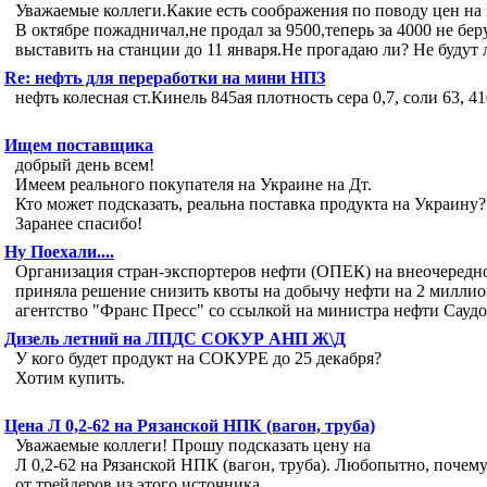
Уважаемые коллеги.Какие есть соображения по поводу цен на
В октябре пожадничал,не продал за 9500,теперь за 4000 не бе
выставить на станции до 11 января.Не прогадаю ли? Не будут
Re: нефть для переработки на мини НПЗ
нефть колесная ст.Кинель 845ая плотность сера 0,7, соли 63, 41
Ищем поставщика
добрый день всем!
Имеем реального покупателя на Украине на Дт.
Кто может подсказать, реальна поставка продукта на Украину?
Заранее спасибо!
Ну Поехали....
Организация стран-экспортеров нефти (ОПЕК) на внеочередно
приняла решение снизить квоты на добычу нефти на 2 миллио
агентство "Франс Пресс" со ссылкой на министра нефти Сауд
Дизель летний на ЛПДС СОКУР АНП Ж\Д
У кого будет продукт на СОКУРЕ до 25 декабря?
Хотим купить.
Цена Л 0,2-62 на Рязанской НПК (вагон, труба)
Уважаемые коллеги! Прошу подсказать цену на
Л 0,2-62 на Рязанской НПК (вагон, труба). Любопытно, поче
от трейдеров из этого источника.