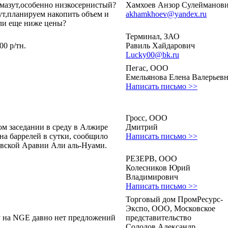
 мазут,особенно низкосернистый?
Хамхоев Анзор Сулейманов
рут,планируем накопить объем и
akhamkhoev@yandex.ru
 ли еще ниже цены?
Терминал, ЗАО
00 р/тн.
Равиль Хайдарович
Lucky00@bk.ru
Пегас, ООО
Емельянова Елена Валерьев
Написать письмо >>
Гросс, ООО
м заседании в среду в Алжире
Дмитрий
на баррелей в сутки, сообщило
Написать письмо >>
овской Аравии Али аль-Нуами.
РЕЗЕРВ, ООО
Колесников Юрий
Владимирович
Написать письмо >>
Торговый дом ПромРесурс-
Экспо, ООО, Московское
му на NGE давно нет предложений
представительство
Солодов Александр