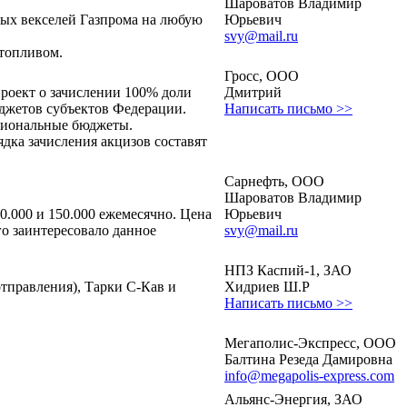
Шароватов Владимир
ых векселей Газпрома на любую
Юрьевич
svy@mail.ru
 топливом.
Гросс, ООО
роект о зачислении 100% доли
Дмитрий
юджетов субъектов Федерации.
Написать письмо >>
егиональные бюджеты.
дка зачисления акцизов составят
Сарнефть, ООО
Шароватов Владимир
.000 и 150.000 ежемесячно. Цена
Юрьевич
ого заинтересовало данное
svy@mail.ru
НПЗ Каспий-1, ЗАО
тправления), Тарки С-Кав и
Хидриев Ш.Р
Написать письмо >>
Мегаполис-Экспресс, ООО
Балтина Резеда Дамировна
info@megapolis-express.com
Альянс-Энергия, ЗАО