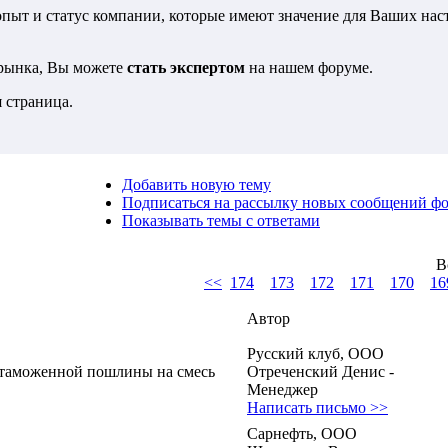
 опыт и статус компании, которые имеют значение для Ваших на
 рынка, Вы можете
стать экспертом
на нашем форуме.
 страница.
Добавить новую тему
Подписаться на рассылку новых сообщений ф
Показывать темы с ответами
В
<<
174
173
172
171
170
16
Автор
Русский клуб, ООО
 таможенной пошлины на смесь
Отреченский Денис -
Менеджер
Написать письмо >>
Сарнефть, ООО