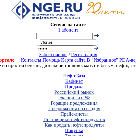
Сейчас на сайте
1 абонент
Забыл пароль
/
Регистрация
ортале
Контакты
Помощь
Карта сайта
В "Избранное"
PDA-ве
 спрос на бензин, дизельное топливо, мазут и битум, нефть, г
НефтеБаза
Кабинет
Продажа
Российский рынок
Экспорт из РФ
Горящие предложения
Предложения на сегодня
Прайс-листы
Поставщики нефтепродуктов
Как продать нефтепродукты
Покупка
Тендеры