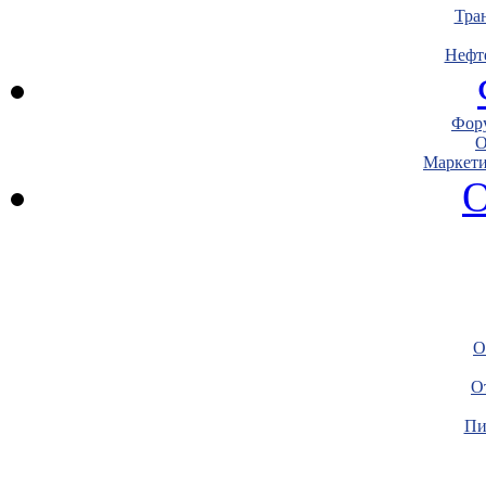
Тра
Нефт
Фору
О
Маркети
О
О
О
Пи