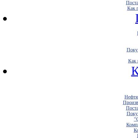
Пост
Как 
Поку
Как 
К
Нефтя
Произв
Пост
Поку
"
Комп
К