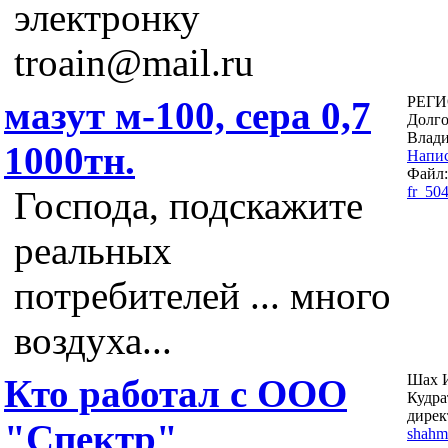
электронку
troain@mail.ru
РЕГИ
мазут м-100, сера 0,7
Долго
Влади
1000тн.
Напис
Файл
fr_50
Господа, подскажите
реальных
потребителей ... много
воздуха...
Шах 
Кто работал с ООО
Кудра
дирек
"Спектр"
shahm