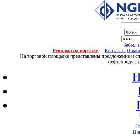
Забыл 
Реклама на портале
Контакты
Помо
На торговой площадке представлены предложение и спро
нефтепродукты
Н
Г
Пре