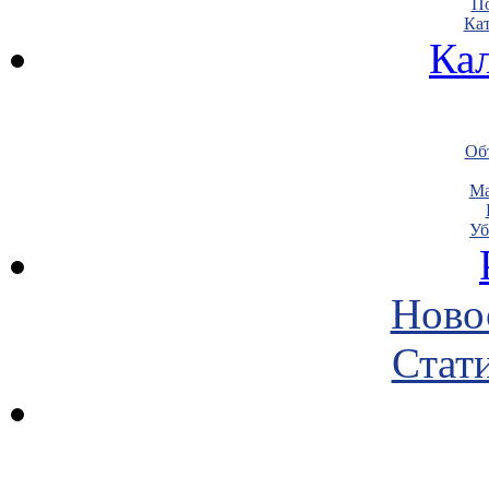
По
Кат
Ка
Объ
Ма
Уб
Ново
Стати