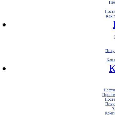
Пре
Пост
Как 
Поку
Как 
К
Нефтя
Произв
Пост
Поку
"
Комп