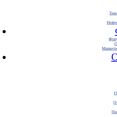
Тра
Нефт
Фору
О
Маркети
О
О
О
Пи