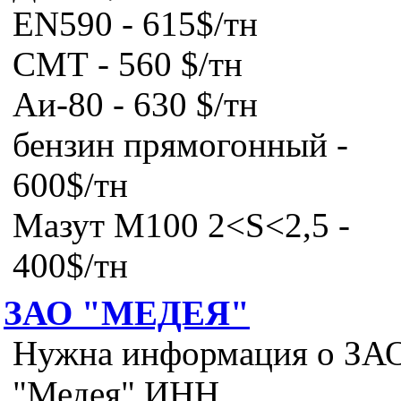
EN590 - 615$/тн
СМТ - 560 $/тн
Аи-80 - 630 $/тн
бензин прямогонный -
600$/тн
Мазут М100 2<S<2,5 -
400$/тн
ЗАО "МЕДЕЯ"
Нужна информация о ЗА
"Медея" ИНН