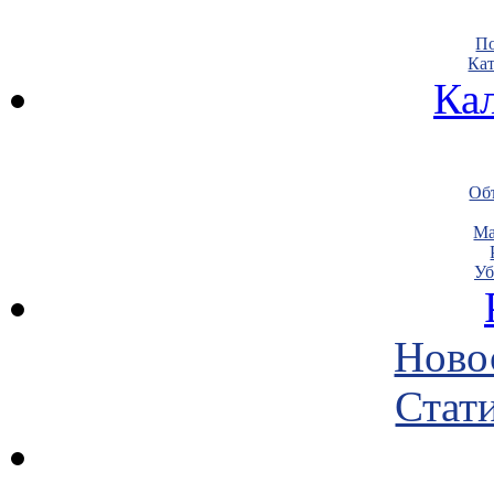
По
Кат
Ка
Объ
Ма
Уб
Ново
Стати