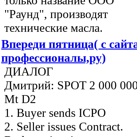
только название ООО
"Раунд", производят
технические масла.
Впереди пятница( с сайт
профессионалы,ру)
ДИАЛОГ
Дмитрий: SPOT 2 000 00
Mt D2
1. Buyer sends ICPO
2. Seller issues Contract.