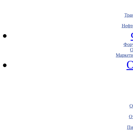
Тра
Нефт
Фору
О
Маркети
О
О
О
Пи