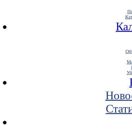
По
Кат
Ка
Объ
Ма
Уб
Ново
Стати