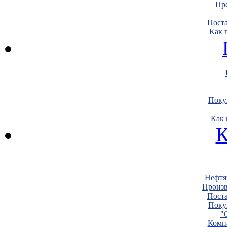
Пре
Пост
Как 
Поку
Как 
К
Нефтя
Произв
Пост
Поку
"
Комп