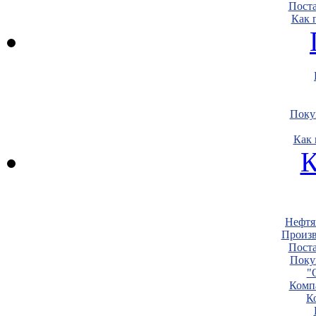
Пост
Как 
Поку
Как 
К
Нефтя
Произв
Пост
Поку
"
Комп
К