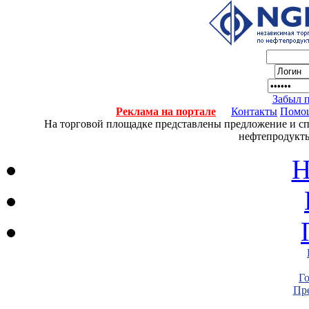
Забыл 
Реклама на портале
Контакты
Помо
На торговой площадке представлены предложение и спро
нефтепродукты
Н
Г
Пре