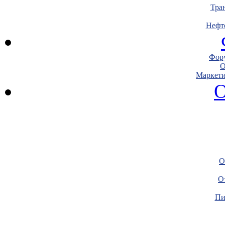
Тра
Нефт
Фору
О
Маркети
О
О
О
Пи