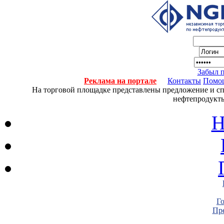
Забыл 
Реклама на портале
Контакты
Помо
На торговой площадке представлены предложение и спро
нефтепродукты
Н
Г
Пре