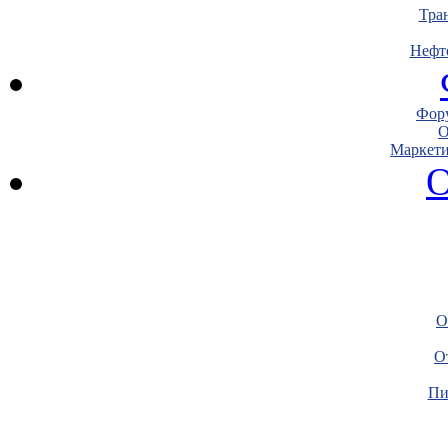
Тра
Нефт
Фору
О
Маркети
О
О
О
Пи