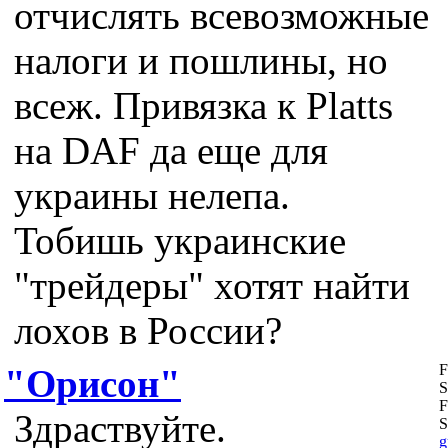
отчислять всевозможные
налоги и пошлины, но
всеж. Привязка к Platts
на DAF да еще для
украины нелепа.
Тобишь украинские
"трейдеры" хотят найти
лохов в России?
F
"Орисон"
S
F
Здраствуйте.
S
g