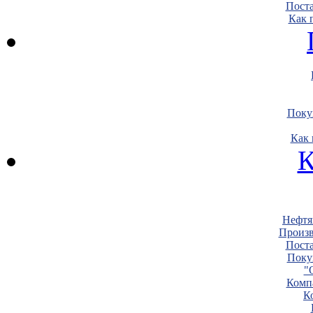
Пост
Как 
Поку
Как 
К
Нефтя
Произв
Пост
Поку
"
Комп
К