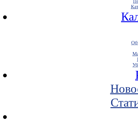
По
Кат
Ка
Объ
Ма
Уб
Ново
Стати