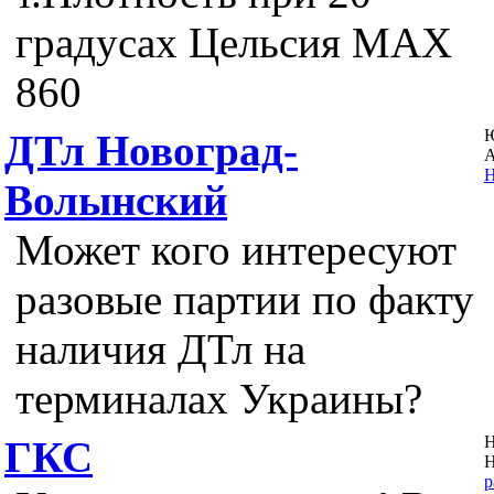
градусах Цельсия MAX
860
ДТл Новоград-
А
Н
Волынский
Может кого интересуют
разовые партии по факту
наличия ДТл на
терминалах Украины?
Н
ГКС
Н
p