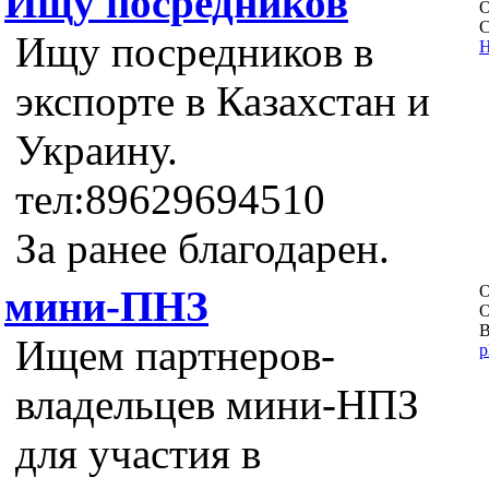
Ищу посредников
О
С
Ищу посредников в
Н
экспорте в Казахстан и
Украину.
тел:89629694510
За ранее благодарен.
О
мини-ПНЗ
О
В
Ищем партнеров-
p
владельцев мини-НПЗ
для участия в