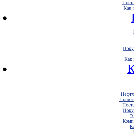
Пост
Как 
Поку
Как 
К
Нефтя
Произв
Пост
Поку
"
Комп
К