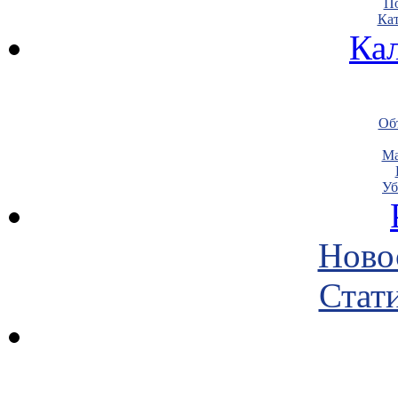
По
Кат
Ка
Объ
Ма
Уб
Ново
Стати