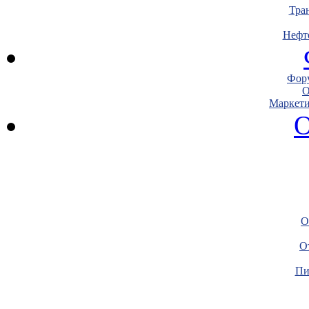
Тра
Нефт
Фору
О
Маркети
О
О
О
Пи