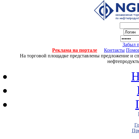
Забыл 
Реклама на портале
Контакты
Помо
На торговой площадке представлены предложение и спро
нефтепродукты
Н
Г
Пре