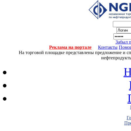
Забыл 
Реклама на портале
Контакты
Помо
На торговой площадке представлены предложение и спро
нефтепродукты
Н
Г
Пре