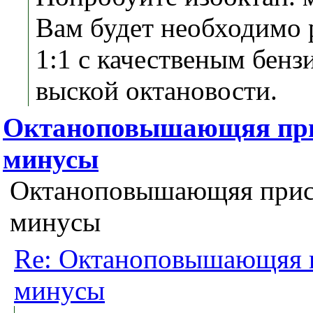
Вам будет необходимо 
1:1 с качественым бенз
выской октановости.
Октаноповышающяя при
минусы
Октаноповышающяя приса
минусы
Re: Октаноповышающяя п
минусы