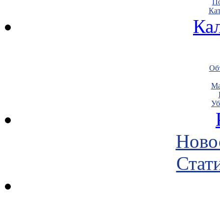
По
Кат
Ка
Объ
Ма
Уб
Ново
Стати