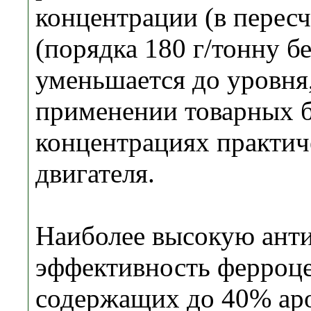
концентра­ции (в пересч
(порядка 180 г/тонну б
уменьшается до уров­н
применении то­варных б
концентрациях практиче
двигателя.
Наиболее высокую ант
эффективность ферроце
содержащих до 40% аро