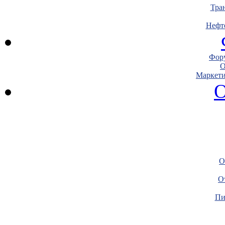
Тра
Нефт
Фору
О
Маркети
О
О
О
Пи