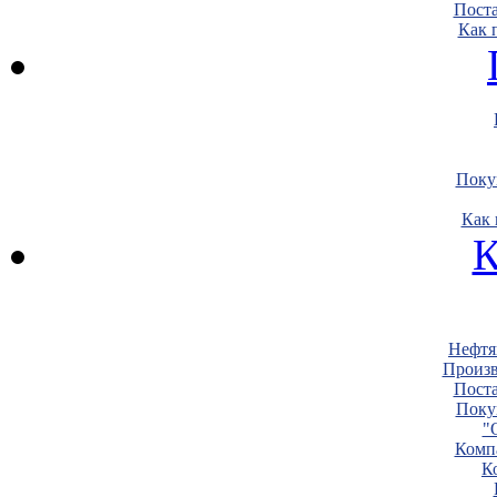
Пост
Как 
Поку
Как 
К
Нефтя
Произв
Пост
Поку
"
Комп
К