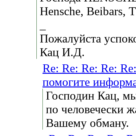
Hensche, Beibars,
_
Пожалуйста успок
Кац И.Д.
Re: Re: Re: Re: Re
помогите информа
Господин Кац, м
по человечески ж
Вашему обману.