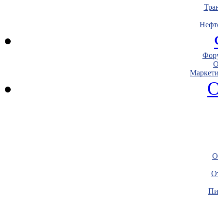
Тра
Нефт
Фору
О
Маркети
О
О
О
Пи