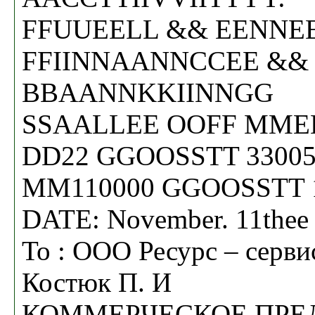
FFUUEELL && EENN
FFIINNAANNCCEE &&
BBAANNKKIINNGG
SSAALLEE OOFF MME
DD22 GGOOSSTT 33005
MM110000 GGOOSSTT 1
DATE: November. 11theе
To : ООО Ресурс – серви
Костюк П. И
КОММЕРЧЕСКОЕ ПРЕ