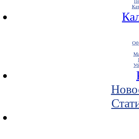
По
Кат
Ка
Объ
Ма
Уб
Ново
Стати