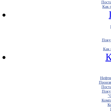
Пост
Как 
Поку
Как 
К
Нефтя
Произв
Пост
Поку
"
Комп
К