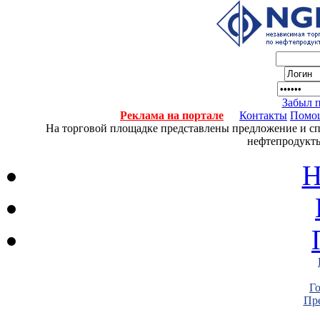
Забыл 
Реклама на портале
Контакты
Помо
На торговой площадке представлены предложение и спро
нефтепродукты
Н
Г
Пре