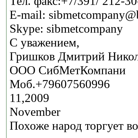
Тел. факс:+7/391/ 212-30
E-mail: sibmetcompany@
Skype: sibmetcompany
С уважением,
Гришков Дмитрий Никол
ООО СибМетКомпани
Моб.+79607560996
11,2009
November
Похоже народ торгует в