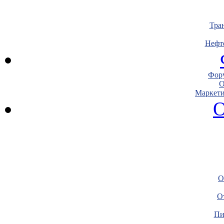
Тра
Нефт
Фору
О
Маркети
О
О
О
Пи