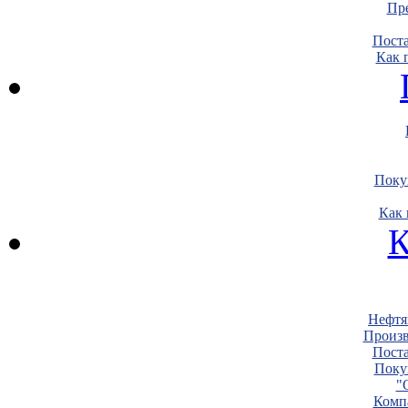
Пре
Пост
Как 
Поку
Как 
К
Нефтя
Произв
Пост
Поку
"
Комп