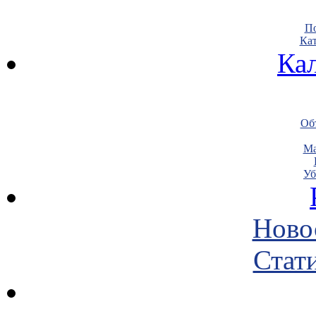
По
Кат
Ка
Объ
Ма
Уб
Ново
Стати