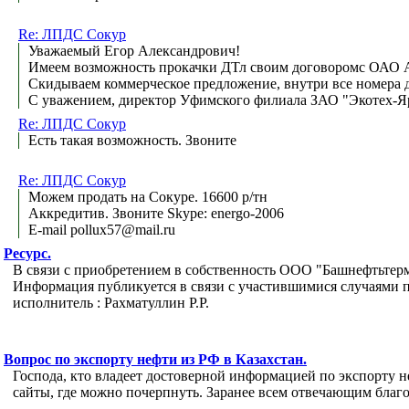
Re: ЛПДС Сокур
Уважаемый Егор Александрович!
Имеем возможность прокачки ДТл своим договоромс ОАО 
Скидываем коммерческое предложение, внутри все номера 
С уважением, директор Уфимского филиала ЗАО "Экотех-Я
Re: ЛПДС Сокур
Есть такая возможность. Звоните
Re: ЛПДС Сокур
Можем продать на Сокуре. 16600 р/тн
Аккредитив. Звоните Skype: energo-2006
E-mail pollux57@mail.ru
Ресурс.
В связи с приобретением в собственность ООО "Башнефтьтерм
Информация публикуется в связи с участившимися случаями
исполнитель : Рахматуллин Р.Р.
Вопрос по экспорту нефти из РФ в Казахстан.
Господа, кто владеет достоверной информацией по экспорту н
сайты, где можно почерпнуть. Заранее всем отвечающим благо