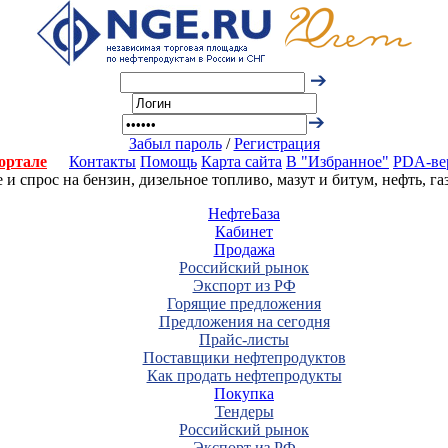
Забыл пароль
/
Регистрация
ортале
Контакты
Помощь
Карта сайта
В "Избранное"
PDA-ве
 спрос на бензин, дизельное топливо, мазут и битум, нефть, г
НефтеБаза
Кабинет
Продажа
Российский рынок
Экспорт из РФ
Горящие предложения
Предложения на сегодня
Прайс-листы
Поставщики нефтепродуктов
Как продать нефтепродукты
Покупка
Тендеры
Российский рынок
Экспорт из РФ