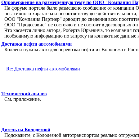
Опровержение на размещенную тему по ООО "Компания Па
На форуме портала было размещено сообщение от компании 
негативного характера и несоответствущее действительности,
ООО "Компания Партнер" доводит до сведения всех посетител
ООО "Продсервис" не состояло и не состоит в договорных от
Что касается лично автора, Роберта Юрьевича, то компания го
необходимую информацию по запросу на контактные данные ко
Доставка нефти автомобилями
Коллеги нужны авто для перевозки нефти из Воронежа в Рост
Re: Доставка нефти автомобилями
Технический анализ
См. приложение.
Дизель на Колодезной
Подскажите, с Колодезной автотранспортом реально отгружать 