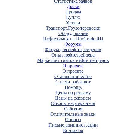
Статистика заявок
Доски
Продам
Куплю
Услуги
Транспорт.Грузоперевозки
Оборудование
Нефтехимия на HimTrade.RU
Форумы
Форум для нефтетрейдеров
Опыт нефтетрейдера
Маркетинг сайтов нефтетрейдеров
О проекте
О проекте
О мошенничестве
С нами работают
Помощь
Цены на рекламу
Цены на сервисы
Обзоры нефтерынков
События
Отличительные знаки
Опросы
Письмо администрации
Контакты