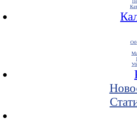
По
Кат
Ка
Объ
Ма
Уб
Ново
Стати