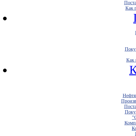
Пост
Как 
Поку
Как 
К
Нефтя
Произв
Пост
Поку
"
Комп
К