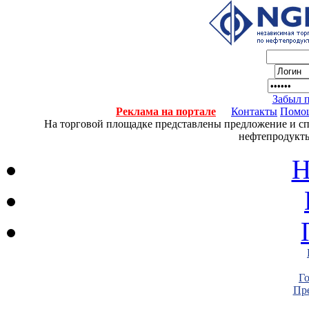
Забыл 
Реклама на портале
Контакты
Помо
На торговой площадке представлены предложение и спро
нефтепродукты
Н
Г
Пре