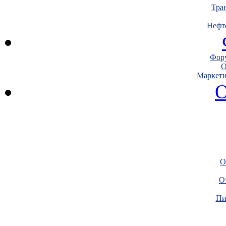
Тра
Нефт
Фору
О
Маркети
О
О
О
Пи