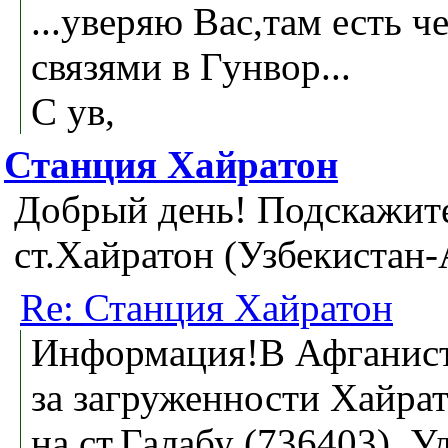
...уверяю Вас,там есть
связями в Гунвор...
С ув,
Станция Хайратон
Добрый день! Подскажит
ст.Хайратон (Узбекистан-
Re: Станция Хайратон
Информация!В Афганист
за загруженности Хайрат
на ст.Галабу (736403). У