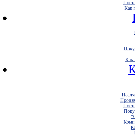
Пост
Как 
Поку
Как 
К
Нефтя
Произв
Пост
Поку
"
Комп
К