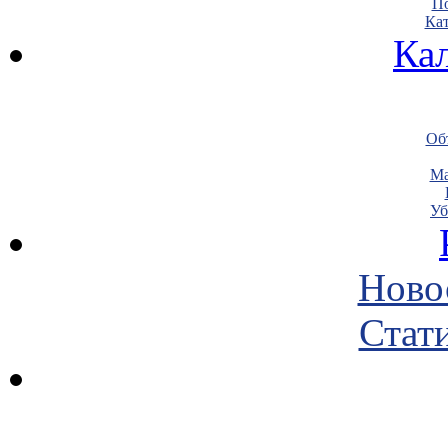
По
Кат
Ка
Объ
Ма
Уб
Ново
Стати