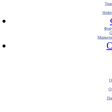
Тра
Нефт
Фору
О
Маркети
О
О
О
Пи