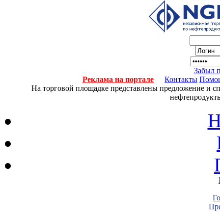
Забыл 
Реклама на портале
Контакты
Помо
На торговой площадке представлены предложение и спро
нефтепродукты
Н
Г
Пре