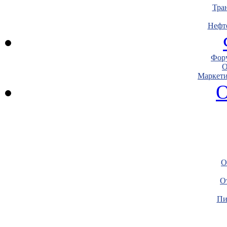
Тра
Нефт
Фору
О
Маркети
О
О
О
Пи