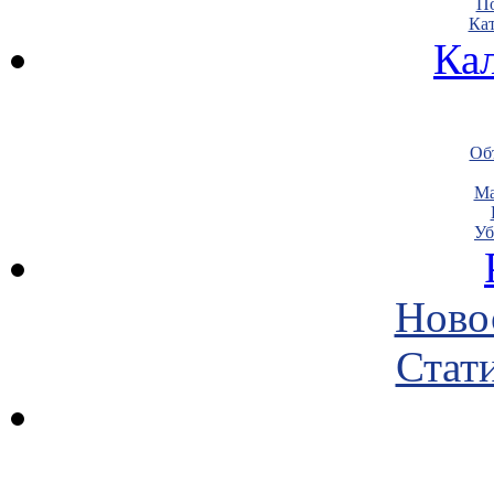
По
Кат
Ка
Объ
Ма
Уб
Ново
Стати