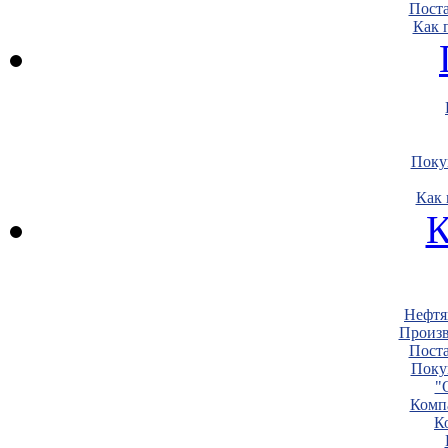
Пост
Как 
Поку
Как 
К
Нефтя
Произв
Пост
Поку
"
Комп
К