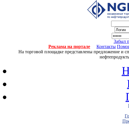
Забыл 
Реклама на портале
Контакты
Помо
На торговой площадке представлены предложение и спро
нефтепродукты
Н
Г
Пре