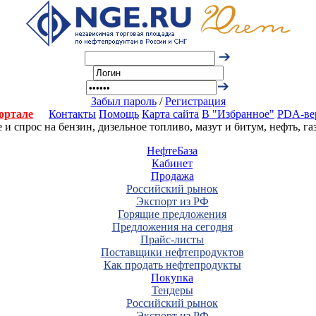
Забыл пароль
/
Регистрация
ортале
Контакты
Помощь
Карта сайта
В "Избранное"
PDA-ве
 спрос на бензин, дизельное топливо, мазут и битум, нефть, г
НефтеБаза
Кабинет
Продажа
Российский рынок
Экспорт из РФ
Горящие предложения
Предложения на сегодня
Прайс-листы
Поставщики нефтепродуктов
Как продать нефтепродукты
Покупка
Тендеры
Российский рынок
Экспорт из РФ