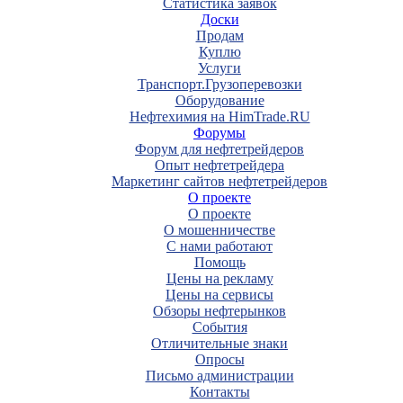
Статистика заявок
Доски
Продам
Куплю
Услуги
Транспорт.Грузоперевозки
Оборудование
Нефтехимия на HimTrade.RU
Форумы
Форум для нефтетрейдеров
Опыт нефтетрейдера
Маркетинг сайтов нефтетрейдеров
О проекте
О проекте
О мошенничестве
С нами работают
Помощь
Цены на рекламу
Цены на сервисы
Обзоры нефтерынков
События
Отличительные знаки
Опросы
Письмо администрации
Контакты