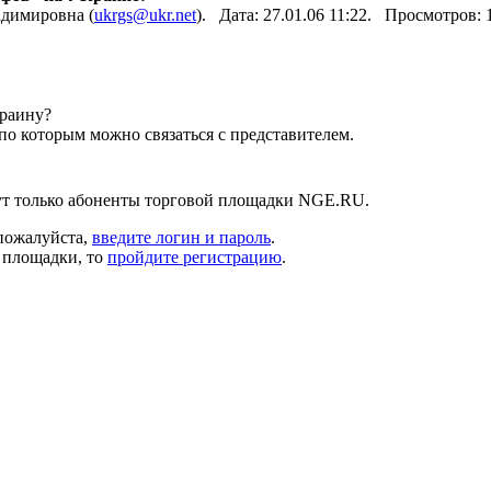
адимировна (
ukrgs@ukr.net
). Дата: 27.01.06 11:22. Просмотров:
раину?
по которым можно связаться с представителем.
ут только абоненты торговой площадки NGE.RU.
 пожалуйста,
введите логин и пароль
.
й площадки, то
пройдите регистрацию
.