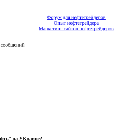
Форум для нефтетрейдеров
Опыт нефтетрейдера
Маркетинг сайтов нефтетрейдеров
 сообщений
ефть" на УКраине?