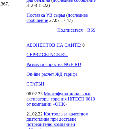
для бензина
(
последнее сообщение
 1367.
31.08 15:22
)
Поставка УВ сырья
(
последнее
сообщение
27.07 17:47
)
Подпиcаться
RSS
АБОНЕНТОВ НА САЙТЕ:
0
СЕРВИСЫ NGE.RU
Размести спрос на NGE.RU
On-line расчет ЖД тарифа
СТАТЬИ
06.02.23
Многофункциональные
активаторы горения HiTECH 0810
от компании «ОНК»
21.02.22
Контроль за качеством
дизтоплива при доставке
потребителю компанией