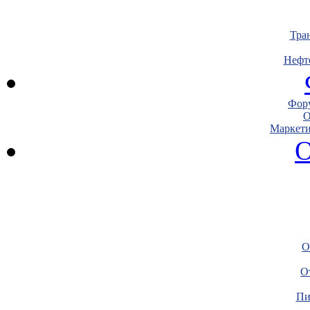
Тра
Нефт
Фору
О
Маркети
О
О
О
Пи