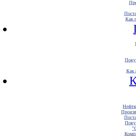
Пре
Пост
Как 
Поку
Как 
К
Нефтя
Произв
Пост
Поку
"
Комп