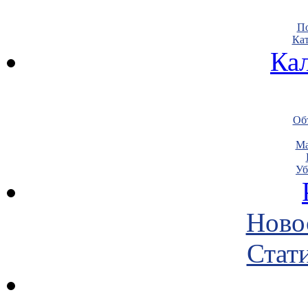
По
Кат
Ка
Объ
Ма
Уб
Ново
Стати