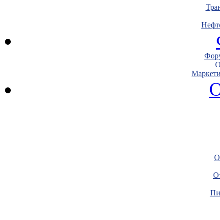
Тра
Нефт
Фору
О
Маркети
О
О
О
Пи