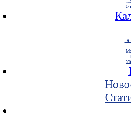
По
Кат
Ка
Объ
Ма
Уб
Ново
Стати