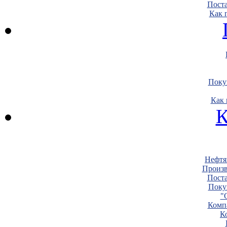
Пост
Как 
Поку
Как 
К
Нефтя
Произв
Пост
Поку
"
Комп
К