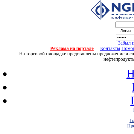
Забыл 
Реклама на портале
Контакты
Помо
На торговой площадке представлены предложение и спро
нефтепродукты
Н
Г
Пре