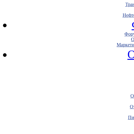
Тра
Нефт
Фору
О
Маркети
О
О
О
Пи