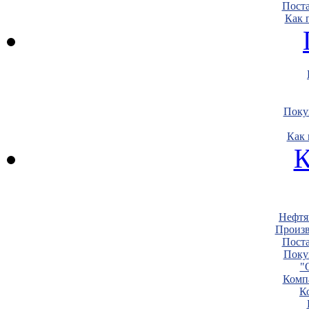
Пост
Как 
Поку
Как 
К
Нефтя
Произв
Пост
Поку
"
Комп
К