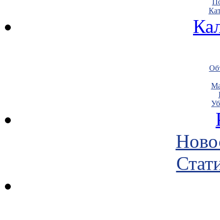
По
Кат
Ка
Объ
Ма
Уб
Ново
Стати