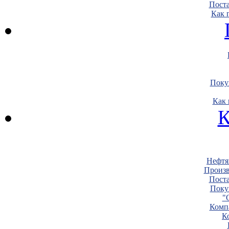
Пост
Как 
Поку
Как 
К
Нефтя
Произв
Пост
Поку
"
Комп
К