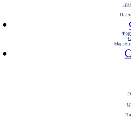
Тра
Нефт
Фору
О
Маркети
О
О
О
Пи