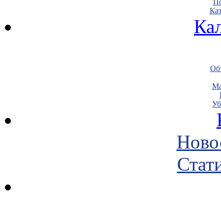
По
Кат
Ка
Объ
Ма
Уб
Ново
Стати