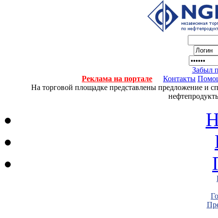
Забыл 
Реклама на портале
Контакты
Помо
На торговой площадке представлены предложение и спро
нефтепродукты
Н
Г
Пре