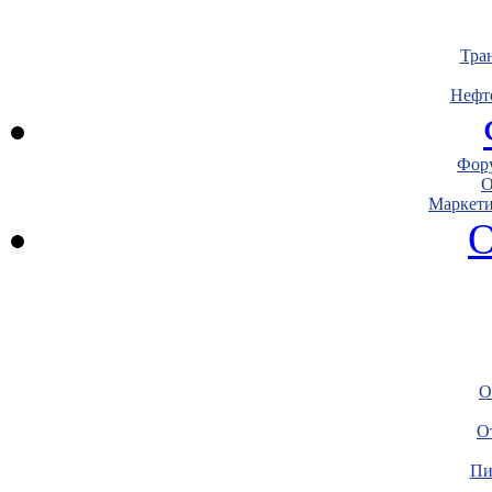
Тра
Нефт
Фору
О
Маркети
О
О
О
Пи