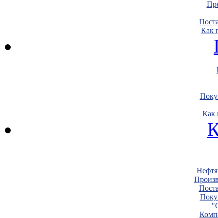
Пре
Пост
Как 
Поку
Как 
К
Нефтя
Произв
Пост
Поку
"
Комп