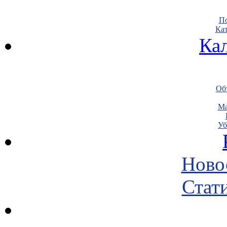
По
Кат
Ка
Объ
Ма
Уб
Ново
Стати