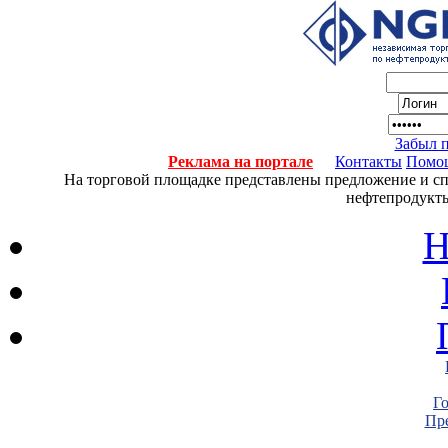
Забыл 
Реклама на портале
Контакты
Помо
На торговой площадке представлены предложение и спро
нефтепродукты
Н
Г
Пре