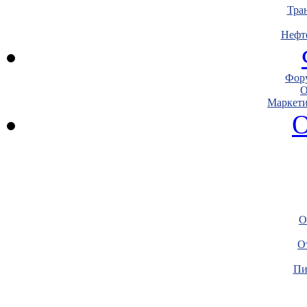
Тра
Нефт
Фору
О
Маркети
О
О
О
Пи