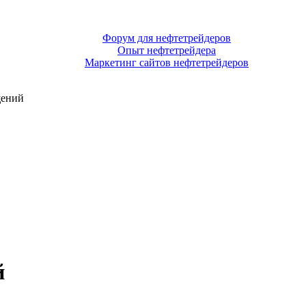
Форум для нефтетрейдеров
Опыт нефтетрейдера
Маркетинг сайтов нефтетрейдеров
щений
й