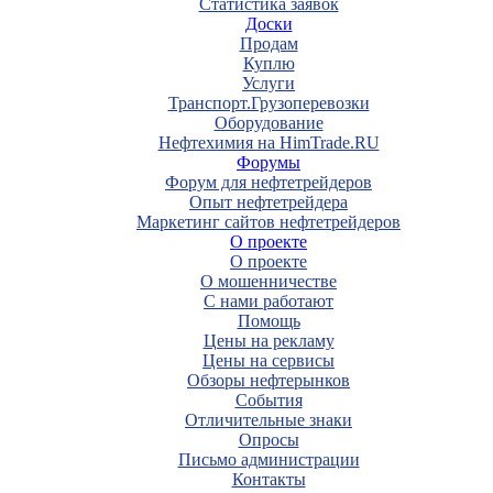
Статистика заявок
Доски
Продам
Куплю
Услуги
Транспорт.Грузоперевозки
Оборудование
Нефтехимия на HimTrade.RU
Форумы
Форум для нефтетрейдеров
Опыт нефтетрейдера
Маркетинг сайтов нефтетрейдеров
О проекте
О проекте
О мошенничестве
С нами работают
Помощь
Цены на рекламу
Цены на сервисы
Обзоры нефтерынков
События
Отличительные знаки
Опросы
Письмо администрации
Контакты