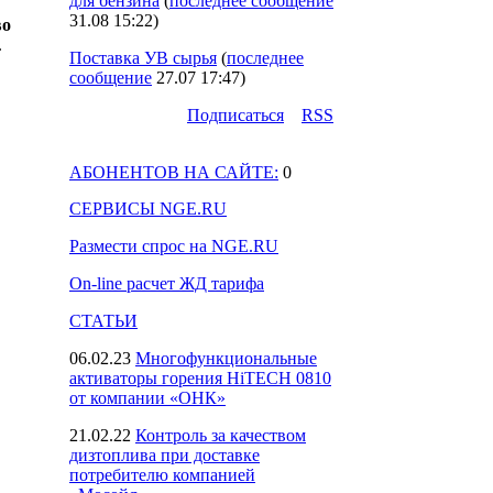
для бензина
(
последнее сообщение
31.08 15:22
)
во
3.
Поставка УВ сырья
(
последнее
сообщение
27.07 17:47
)
Подпиcаться
RSS
АБОНЕНТОВ НА САЙТЕ:
0
СЕРВИСЫ NGE.RU
Размести спрос на NGE.RU
On-line расчет ЖД тарифа
СТАТЬИ
06.02.23
Многофункциональные
активаторы горения HiTECH 0810
от компании «ОНК»
21.02.22
Контроль за качеством
дизтоплива при доставке
потребителю компанией