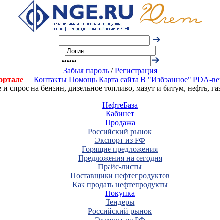
Забыл пароль
/
Регистрация
ортале
Контакты
Помощь
Карта сайта
В "Избранное"
PDA-ве
 спрос на бензин, дизельное топливо, мазут и битум, нефть, г
НефтеБаза
Кабинет
Продажа
Российский рынок
Экспорт из РФ
Горящие предложения
Предложения на сегодня
Прайс-листы
Поставщики нефтепродуктов
Как продать нефтепродукты
Покупка
Тендеры
Российский рынок
Экспорт из РФ