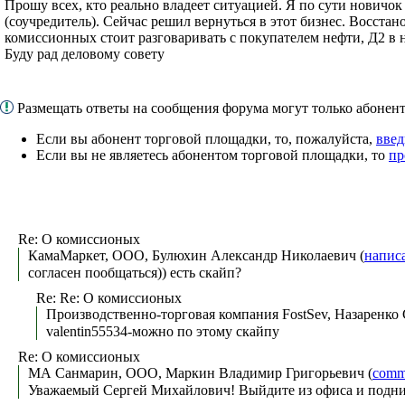
Прошу всех, кто реально владеет ситуацией. Я по сути новичок
(соучредитель). Сейчас решил вернуться в этот бизнес. Восст
комиссионных стоит разговаривать с покупателем нефти, Д2 в 
Буду рад деловому совету
Размещать ответы на сообщения форума могут только абоне
Если вы абонент торговой площадки, то, пожалуйста,
введ
Если вы не являетесь абонентом торговой площадки, то
пр
Re: О комиссионых
КамаМаркет, ООО, Булюхин Александр Николаевич (
напис
согласен пообщаться)) есть скайп?
Re: Re: О комиссионых
Производственно-торговая компания FostSev, Назаренко 
valentin55534-можно по этому скайпу
Re: О комиссионых
МА Санмарин, ООО, Маркин Владимир Григорьевич (
comm
Уважаемый Сергей Михайлович! Выйдите из офиса и подним