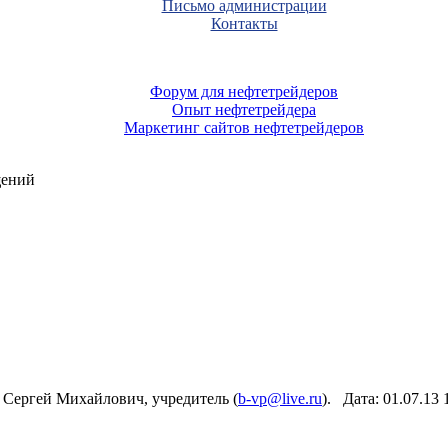
Письмо администрации
Контакты
Форум для нефтетрейдеров
Опыт нефтетрейдера
Маркетинг сайтов нефтетрейдеров
щений
 Сергей Михайлович, учредитель (
b-vp@live.ru
). Дата: 01.07.13