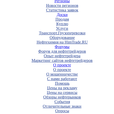
Регионы
Новости регионов
Статистика заявок
Доски
Продам
Куплю
Услуги
Транспорт.Грузоперевозки
Оборудование
Нефтехимия на HimTrade.RU
Форумы
Форум для нефтетрейдеров
Опыт нефтетрейдера
Маркетинг сайтов нефтетрейдеров
О проекте
О проекте
О мошенничестве
С нами работают
Помощь
Цены на рекламу
Цены на сервисы
Обзоры нефтерынков
События
Отличительные знаки
Опросы