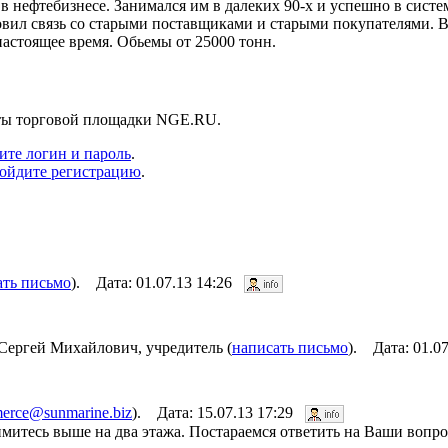
 в нефтебизнесе. Занимался им в далеких 90-х и успешно в сист
ановил связь со старыми поставщиками и старыми покупателями. 
настоящее время. Обьемы от 25000 тонн.
нты торговой площадки NGE.RU.
ите логин и пароль
.
ойдите регистрацию
.
ать письмо
). Дата: 01.07.13 14:26
Сергей Михайлович, учредитель (
написать письмо
). Дата: 01.0
erce@sunmarine.biz
). Дата: 15.07.13 17:29
итесь выше на два этажа. Постараемся ответить на Ваши вопро