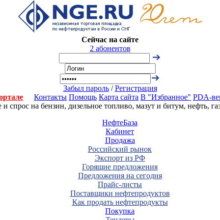
Сейчас на сайте
2 абонентов
Забыл пароль
/
Регистрация
ортале
Контакты
Помощь
Карта сайта
В "Избранное"
PDA-ве
 спрос на бензин, дизельное топливо, мазут и битум, нефть, г
НефтеБаза
Кабинет
Продажа
Российский рынок
Экспорт из РФ
Горящие предложения
Предложения на сегодня
Прайс-листы
Поставщики нефтепродуктов
Как продать нефтепродукты
Покупка
Тендеры