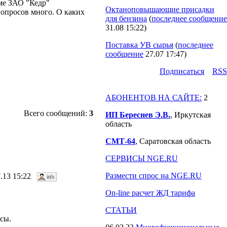
еме ЗАО "Кедр"
Октаноповышающие присадки
Вопросов много. О каких
для бензина
(
последнее сообщение
31.08 15:22
)
Поставка УВ сырья
(
последнее
сообщение
27.07 17:47
)
Подпиcаться
RSS
АБОНЕНТОВ НА САЙТЕ:
2
Всего сообщений:
3
ИП Береснев Э.В.
, Иркутская
область
СМТ-64
, Саратовская область
СЕРВИСЫ NGE.RU
Размести спрос на NGE.RU
7.13 15:22
On-line расчет ЖД тарифа
СТАТЬИ
сы.