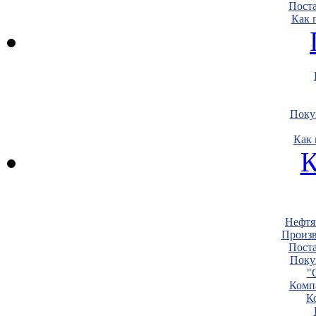
Пост
Как 
Поку
Как 
К
Нефтя
Произв
Пост
Поку
"
Комп
К