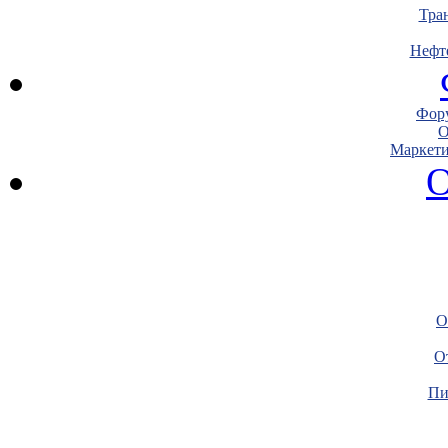
Тра
Нефт
Фору
О
Маркети
О
О
О
Пи