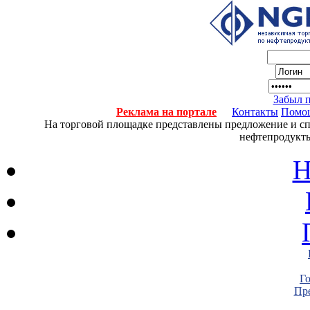
Забыл 
Реклама на портале
Контакты
Помо
На торговой площадке представлены предложение и спро
нефтепродукты
Н
Г
Пре