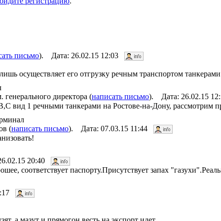
ойдите регистрацию
.
сать письмо
). Дата: 26.02.15 12:03
лишь осуществляет его отгрузку речным транспортом танкерами
л
генерального директора (
написать письмо
). Дата: 26.02.15 1
,С вид 1 речными танкерами на Ростове-на-Дону, рассмотрим п
ерминал
в (
написать письмо
). Дата: 07.03.15 11:44
низовать!
26.02.15 20:40
ошее, соответствует паспорту.Присутствует запах "газухи".Реал
11:17
ят. а мазут и прямогон весть на экспорт идет