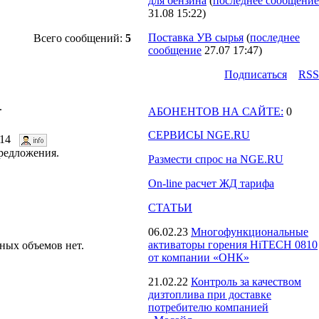
для бензина
(
последнее сообщение
31.08 15:22
)
Поставка УВ сырья
(
последнее
Всего сообщений:
5
сообщение
27.07 17:47
)
Подпиcаться
RSS
.
АБОНЕНТОВ НА САЙТЕ:
0
СЕРВИСЫ NGE.RU
2:14
редложения.
Размести спрос на NGE.RU
On-line расчет ЖД тарифа
СТАТЬИ
06.02.23
Многофункциональные
активаторы горения HiTECH 0810
ьных объемов нет.
от компании «ОНК»
21.02.22
Контроль за качеством
дизтоплива при доставке
потребителю компанией