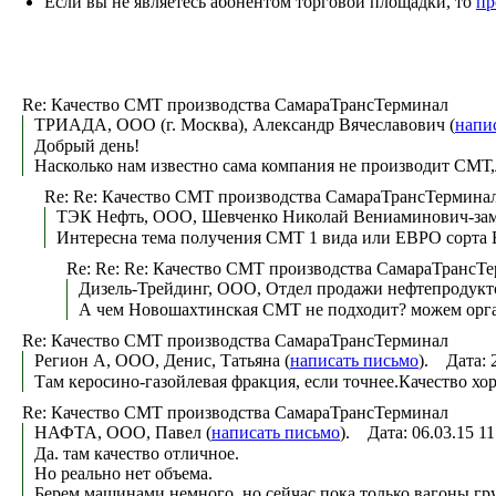
Если вы не являетесь абонентом торговой площадки, то
пр
Re: Качество СМТ производства СамараТрансТерминал
ТРИАДА, ООО (г. Москва), Александр Вячеславович (
напи
Добрый день!
Насколько нам известно сама компания не производит СМТ,
Re: Re: Качество СМТ производства СамараТрансТермина
ТЭК Нефть, ООО, Шевченко Николай Вениаминович-зам. 
Интересна тема получения СМТ 1 вида или ЕВРО сорта В
Re: Re: Re: Качество СМТ производства СамараТрансТ
Дизель-Трейдинг, ООО, Отдел продажи нефтепродукто
А чем Новошахтинская СМТ не подходит? можем орга
Re: Качество СМТ производства СамараТрансТерминал
Регион А, ООО, Денис, Татьяна (
написать письмо
). Дата: 
Там керосино-газойлевая фракция, если точнее.Качество хор
Re: Качество СМТ производства СамараТрансТерминал
НАФТА, ООО, Павел (
написать письмо
). Дата: 06.03.15 
Да. там качество отличное.
Но реально нет объема.
Берем машинами немного, но сейчас пока только вагоны груз