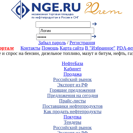
Забыл пароль
/
Регистрация
ортале
Контакты
Помощь
Карта сайта
В "Избранное"
PDA-ве
 спрос на бензин, дизельное топливо, мазут и битум, нефть, г
НефтеБаза
Кабинет
Продажа
Российский рынок
Экспорт из РФ
Горящие предложения
Предложения на сегодня
Прайс-листы
Поставщики нефтепродуктов
Как продать нефтепродукты
Покупка
Тендеры
Российский рынок
Экспорт из РФ