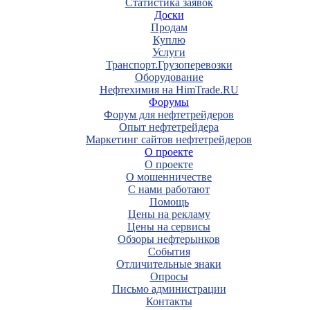
Статистика заявок
Доски
Продам
Куплю
Услуги
Транспорт.Грузоперевозки
Оборудование
Нефтехимия на HimTrade.RU
Форумы
Форум для нефтетрейдеров
Опыт нефтетрейдера
Маркетинг сайтов нефтетрейдеров
О проекте
О проекте
О мошенничестве
С нами работают
Помощь
Цены на рекламу
Цены на сервисы
Обзоры нефтерынков
События
Отличительные знаки
Опросы
Письмо администрации
Контакты