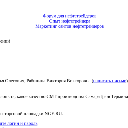
Форум для нефтетрейдеров
Опыт нефтетрейдера
Маркетинг сайтов нефтетрейдеров
щений
я Олегович, Рябинина Виктория Викторовна (
написать письмо
о опыта, какое качество СМТ производства СамараТрансТермина
нты торговой площадки NGE.RU.
ите логин и пароль
.