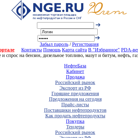
Забыл пароль
/
Регистрация
ортале
Контакты
Помощь
Карта сайта
В "Избранное"
PDA-ве
 спрос на бензин, дизельное топливо, мазут и битум, нефть, г
НефтеБаза
Кабинет
Продажа
Российский рынок
Экспорт из РФ
Горящие предложения
Предложения на сегодня
Прайс-листы
Поставщики нефтепродуктов
Как продать нефтепродукты
Покупка
Тендеры
Российский рынок
Экспорт из РФ