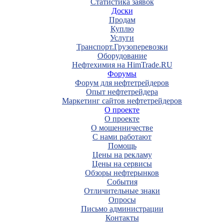
Статистика заявок
Доски
Продам
Куплю
Услуги
Транспорт.Грузоперевозки
Оборудование
Нефтехимия на HimTrade.RU
Форумы
Форум для нефтетрейдеров
Опыт нефтетрейдера
Маркетинг сайтов нефтетрейдеров
О проекте
О проекте
О мошенничестве
С нами работают
Помощь
Цены на рекламу
Цены на сервисы
Обзоры нефтерынков
События
Отличительные знаки
Опросы
Письмо администрации
Контакты