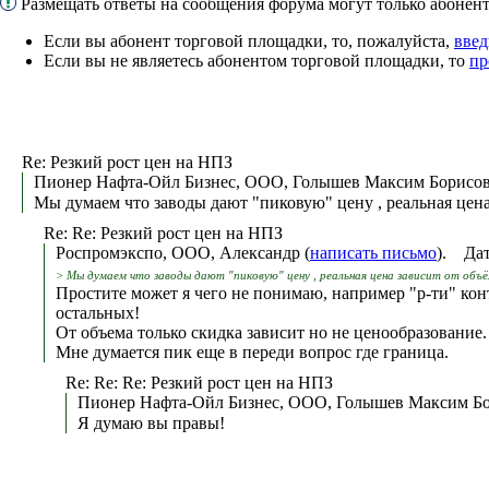
Размещать ответы на сообщения форума могут только абоне
Если вы абонент торговой площадки, то, пожалуйста,
введ
Если вы не являетесь абонентом торговой площадки, то
пр
Re: Резкий рост цен на НПЗ
Пионер Нафта-Ойл Бизнес, ООО, Голышев Максим Борисов
Мы думаем что заводы дают "пиковую" цену , реальная цена
Re: Re: Резкий рост цен на НПЗ
Роспромэкспо, ООО, Александр (
написать письмо
). Дат
> Мы думаем что заводы дают "пиковую" цену , реальная цена зависит от объ
Простите может я чего не понимаю, например "р-ти" конт
остальных!
От объема только скидка зависит но не ценообразование.
Мне думается пик еще в переди вопрос где граница.
Re: Re: Re: Резкий рост цен на НПЗ
Пионер Нафта-Ойл Бизнес, ООО, Голышев Максим Бо
Я думаю вы правы!