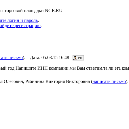
нты торговой площадки NGE.RU.
ите логин и пароль
.
ойдите регистрацию
.
сать письмо
). Дата: 05.03.15 16:48
вый год.Напишите ИНН компании,мы Вам ответим,та ли эта ком
я Олегович, Рябинина Виктория Викторовна (
написать письмо
)