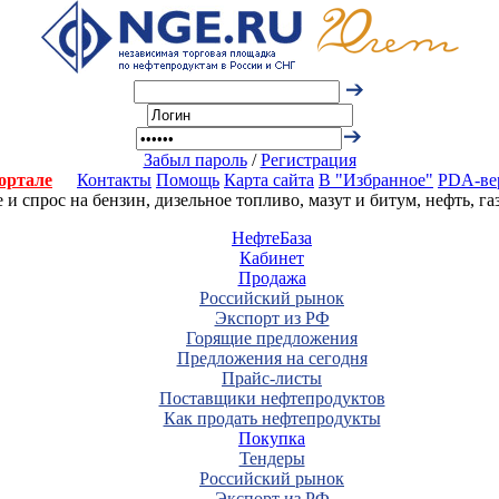
Забыл пароль
/
Регистрация
ортале
Контакты
Помощь
Карта сайта
В "Избранное"
PDA-ве
 спрос на бензин, дизельное топливо, мазут и битум, нефть, г
НефтеБаза
Кабинет
Продажа
Российский рынок
Экспорт из РФ
Горящие предложения
Предложения на сегодня
Прайс-листы
Поставщики нефтепродуктов
Как продать нефтепродукты
Покупка
Тендеры
Российский рынок
Экспорт из РФ