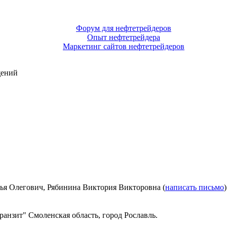
Форум для нефтетрейдеров
Опыт нефтетрейдера
Маркетинг сайтов нефтетрейдеров
щений
я Олегович, Рябинина Виктория Викторовна (
написать письмо
анзит" Смоленская область, город Рославль.