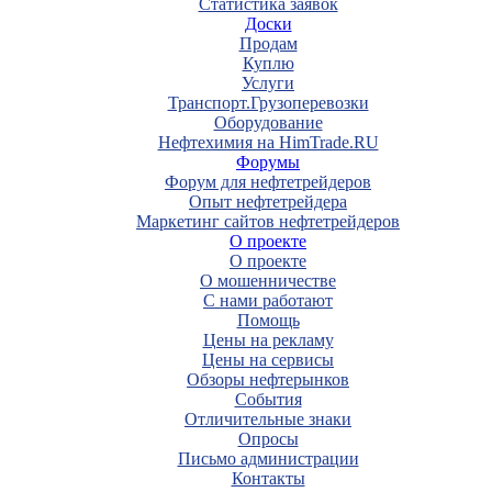
Статистика заявок
Доски
Продам
Куплю
Услуги
Транспорт.Грузоперевозки
Оборудование
Нефтехимия на HimTrade.RU
Форумы
Форум для нефтетрейдеров
Опыт нефтетрейдера
Маркетинг сайтов нефтетрейдеров
О проекте
О проекте
О мошенничестве
С нами работают
Помощь
Цены на рекламу
Цены на сервисы
Обзоры нефтерынков
События
Отличительные знаки
Опросы
Письмо администрации
Контакты