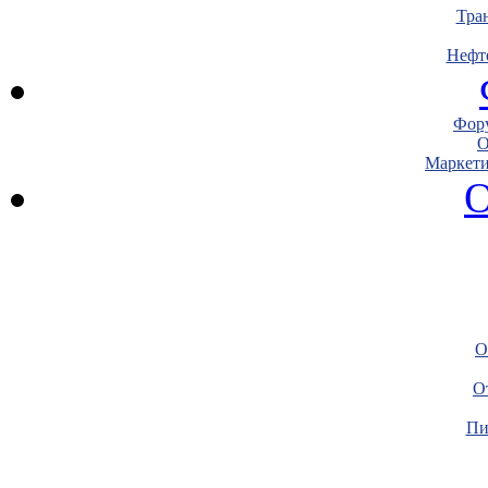
Тра
Нефт
Фору
О
Маркети
О
О
О
Пи