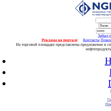
Забыл 
Реклама на портале
Контакты
Помо
На торговой площадке представлены предложение и спро
нефтепродукты
Н
Г
Пре