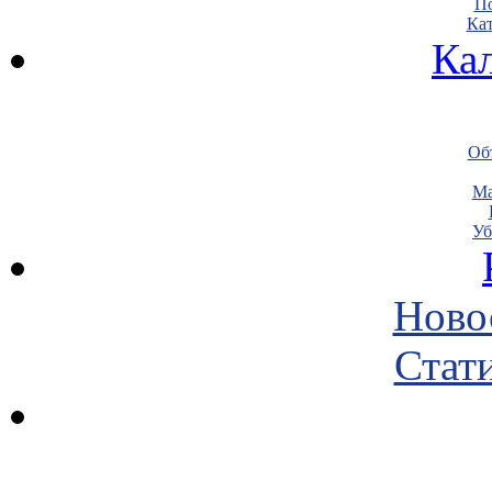
По
Кат
Ка
Объ
Ма
Уб
Ново
Стати