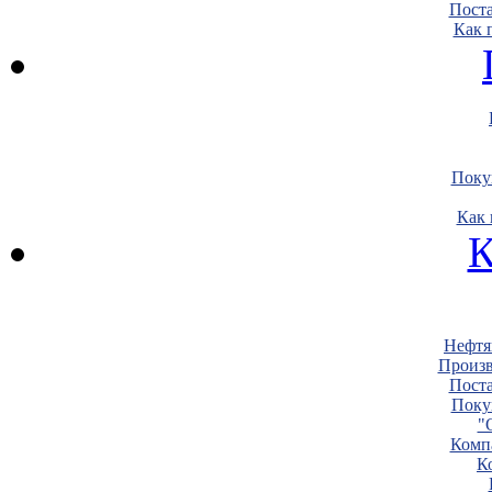
Пост
Как 
Поку
Как 
К
Нефтя
Произв
Пост
Поку
"
Комп
К