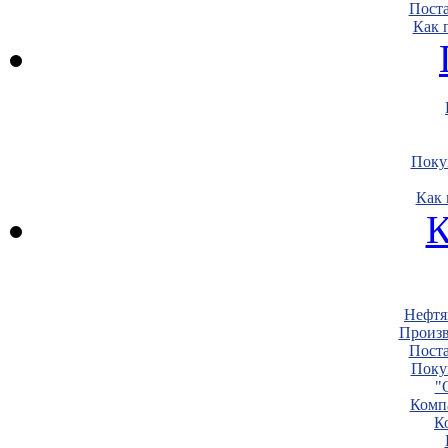
Пост
Как 
Поку
Как 
К
Нефтя
Произв
Пост
Поку
"
Комп
К