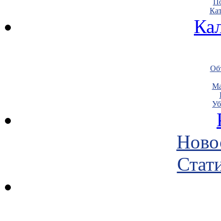
По
Кат
Ка
Объ
Ма
Уб
Ново
Стати