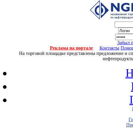
Забыл 
Реклама на портале
Контакты
Помо
На торговой площадке представлены предложение и спро
нефтепродукты
Н
Г
Пре