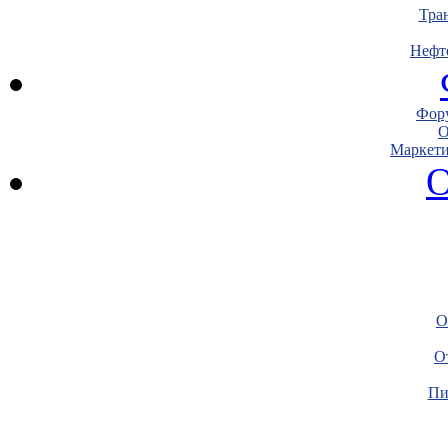
Тра
Нефт
Фору
О
Маркети
О
О
О
Пи