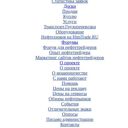
Статистика заявок
Доски
Продам
Куплю
Услуги
Транспорт.Грузоперевозки
Оборудование
Нефтехимия на HimTrade.RU
Форумы
Форум для нефтетрейдеров
Опыт нефтетрейдера
Маркетинг сайтов нефтетрейдеров
О проекте
О проекте
О мошенничестве
С нами работают
Помощь
Цены на рекламу
Цены на сервисы
Обзоры нефтерынков
События
Отличительные знаки
Опросы
Письмо администрации
Контакты