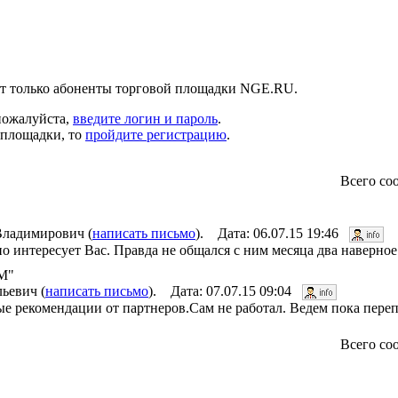
ут только абоненты торговой площадки NGE.RU.
пожалуйста,
введите логин и пароль
.
 площадки, то
пройдите регистрацию
.
Всего со
ладимирович (
написать письмо
). Дата: 06.07.15 19:46
о интересует Вас. Правда не общался с ним месяца два наверное
-М"
ьевич (
написать письмо
). Дата: 07.07.15 09:04
 рекомендации от партнеров.Сам не работал. Ведем пока переп
Всего со