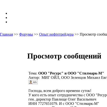
Главная
>>
Форумы
>>
Опыт нефтетрейдера
>> Просмотр сооб
Просмотр сообщений
Тема:
ООО "Ресурс" и ООО "Стилмарк-М"
Автор: МИГ ОЙЛ, ООО Зеленцов Михаил Евге
Господа, всем доброго времени суток!
У кого есть опыт сотрудничества с ООО "Ресур
ген. директор Павлище Олег Васильевич
ИНН 7727651079. И с ООО "Стилмарк-М"