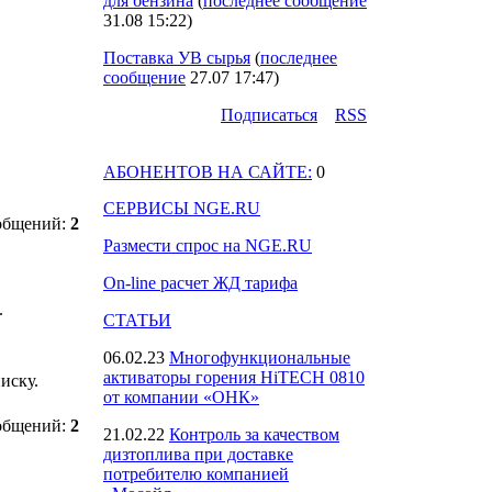
для бензина
(
последнее сообщение
31.08 15:22
)
Поставка УВ сырья
(
последнее
сообщение
27.07 17:47
)
Подпиcаться
RSS
АБОНЕНТОВ НА САЙТЕ:
0
СЕРВИСЫ NGE.RU
общений:
2
Размести спрос на NGE.RU
On-line расчет ЖД тарифа
.
СТАТЬИ
06.02.23
Многофункциональные
активаторы горения HiTECH 0810
иску.
от компании «ОНК»
общений:
2
21.02.22
Контроль за качеством
дизтоплива при доставке
потребителю компанией