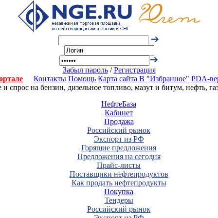
Забыл пароль
/
Регистрация
ортале
Контакты
Помощь
Карта сайта
В "Избранное"
PDA-ве
 спрос на бензин, дизельное топливо, мазут и битум, нефть, г
НефтеБаза
Кабинет
Продажа
Российский рынок
Экспорт из РФ
Горящие предложения
Предложения на сегодня
Прайс-листы
Поставщики нефтепродуктов
Как продать нефтепродукты
Покупка
Тендеры
Российский рынок
Экспорт из РФ