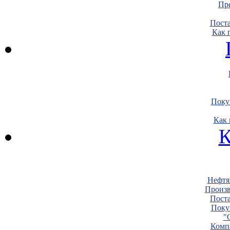
Пре
Пост
Как 
Поку
Как 
К
Нефтя
Произв
Пост
Поку
"
Комп