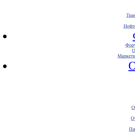
Тра
Нефт
Фору
О
Маркети
О
О
О
Пи