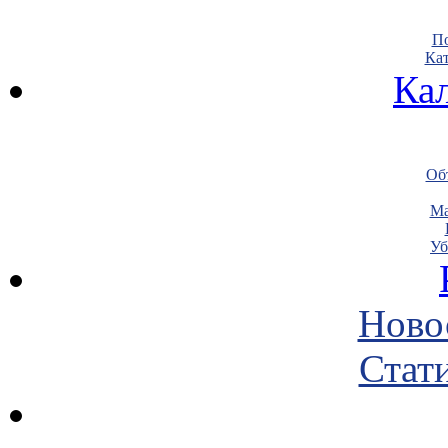
По
Кат
Ка
Объ
Ма
Уб
Ново
Стати