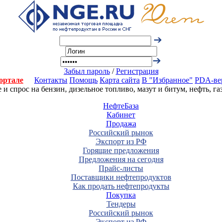
Забыл пароль
/
Регистрация
ортале
Контакты
Помощь
Карта сайта
В "Избранное"
PDA-ве
 спрос на бензин, дизельное топливо, мазут и битум, нефть, г
НефтеБаза
Кабинет
Продажа
Российский рынок
Экспорт из РФ
Горящие предложения
Предложения на сегодня
Прайс-листы
Поставщики нефтепродуктов
Как продать нефтепродукты
Покупка
Тендеры
Российский рынок
Экспорт из РФ