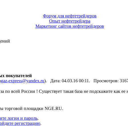
Форум для нефтетрейдеров
Опыт нефтетрейдера
Маркетинг сайтов нефтетрейдеров
щений
ых покупателей
ogaz-express@yandex.ru
). Дата: 04.03.16 00:11. Просмотров: 31
за по всей России ! Существует такая база не подскажите как ее
нты торговой площадки NGE.RU.
ите логин и пароль
.
ойдите регистрацию
.