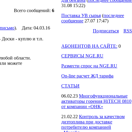
для бензина
(
последнее сообщение
31.08 15:22
)
Всего сообщений:
6
Поставка УВ сырья
(
последнее
сообщение
27.07 17:47
)
 письмо
). Дата: 04.03.16
Подпиcаться
RSS
 Доски - куплю и т.п.
АБОНЕНТОВ НА САЙТЕ:
0
СЕРВИСЫ NGE.RU
 любой области.
 или можете
Размести спрос на NGE.RU
On-line расчет ЖД тарифа
СТАТЬИ
06.02.23
Многофункциональные
активаторы горения HiTECH 0810
от компании «ОНК»
21.02.22
Контроль за качеством
дизтоплива при доставке
потребителю компанией