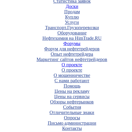
Статистика заявок
Доски
Продам
Куплю
Услуги
Транспорт.Грузоперевозки
Оборудование
Нефтехимия на HimTrade.RU
Форумы
Форум для нефтетрейдеров
Опыт нефтетрейдера
Маркетинг сайтов нефтетрейдеров
О проекте
О проекте
О мошенничестве
С нами работают
Помощь
Цены на рекламу
Цены на сервисы
Обзоры нефтерынков
События
Отличительные знаки
Опросы
Письмо администрации
Контакты