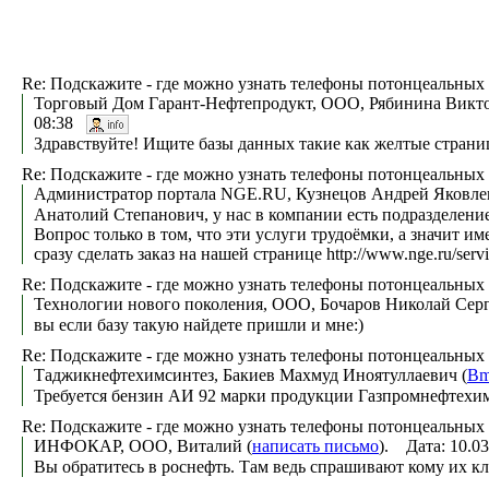
Re: Подскажите - где можно узнать телефоны потонцеальных
Торговый Дом Гарант-Нефтепродукт, ООО, Рябинина Викто
08:38
Здравствуйте! Ищите базы данных такие как желтые страниц
Re: Подскажите - где можно узнать телефоны потонцеальных
Администратор портала NGE.RU, Кузнецов Андрей Яковле
Анатолий Степанович, у нас в компании есть подразделени
Вопрос только в том, что эти услуги трудоёмки, а значит и
сразу сделать заказ на нашей странице http://www.nge.ru/serv
Re: Подскажите - где можно узнать телефоны потонцеальных
Технологии нового поколения, ООО, Бочаров Николай Серг
вы если базу такую найдете пришли и мне:)
Re: Подскажите - где можно узнать телефоны потонцеальных
Таджикнефтехимсинтез, Бакиев Махмуд Иноятуллаевич (
Bm
Требуется бензин АИ 92 марки продукции Газпромнефтехим
Re: Подскажите - где можно узнать телефоны потонцеальных
ИНФОКАР, ООО, Виталий (
написать письмо
). Дата: 10.0
Вы обратитесь в роснефть. Там ведь спрашивают кому их кл