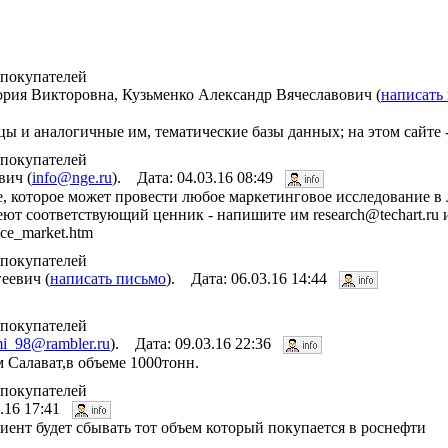
 покупателей
рия Викторовна, Кузьменко Александр Вячеславович (
написать
ы и аналогичные им, тематические базы данных; на этом сайте -
 покупателей
вич (
info@nge.ru
). Дата: 04.03.16 08:49
е, которое может провести любое маркетинговое исследование в
меют соответствующий ценник - напишите им research@techart.ru
ice_market.htm
 покупателей
еевич (
написать письмо
). Дата: 06.03.16 14:44
 покупателей
i_98@rambler.ru
). Дата: 09.03.16 22:36
 Салават,в объеме 1000тонн.
 покупателей
3.16 17:41
иент будет сбывать тот объем который покупается в роснефти