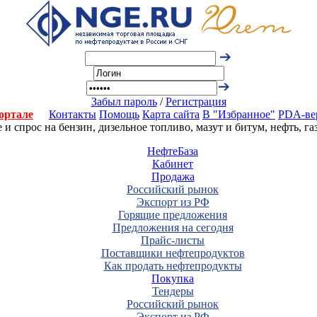
Забыл пароль
/
Регистрация
ортале
Контакты
Помощь
Карта сайта
В "Избранное"
PDA-ве
 спрос на бензин, дизельное топливо, мазут и битум, нефть, г
НефтеБаза
Кабинет
Продажа
Российский рынок
Экспорт из РФ
Горящие предложения
Предложения на сегодня
Прайс-листы
Поставщики нефтепродуктов
Как продать нефтепродукты
Покупка
Тендеры
Российский рынок
Экспорт из РФ