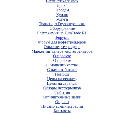
Статистика заявок
Доски
Продам
Куплю
Услуги
Транспорт.Грузоперевозки
Оборудование
Нефтехимия на HimTrade.RU
Форумы
Форум для нефтетрейдеров
Опыт нефтетрейдера
Маркетинг сайтов нефтетрейдеров
О проекте
О проекте
О мошенничестве
С нами работают
Помощь
Цены на рекламу
Цены на сервисы
Обзоры нефтерынков
События
Отличительные знаки
Опросы
Письмо администрации
Контакты