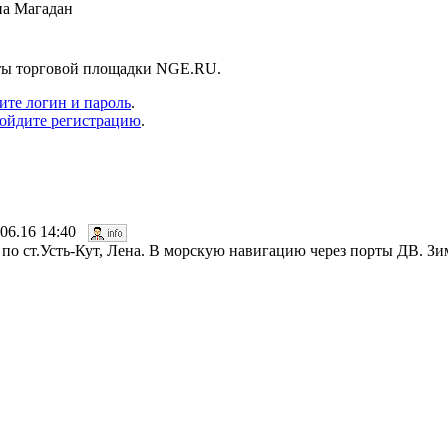
на Магадан
нты торговой площадки NGE.RU.
ите логин и пароль
.
ойдите регистрацию
.
.06.16 14:40
по ст.Усть-Кут, Лена. В морскую навигацию через порты ДВ. Зим