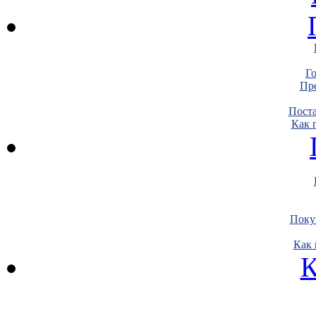
Г
Пре
Пост
Как 
Поку
Как 
К