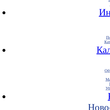
Ин
По
Кат
Ка
Объ
Ма
Уб
Ново