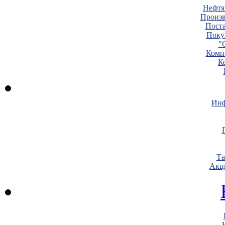
Нефтя
Произв
Пост
Поку
"
Комп
К
Инф
Т
Акц