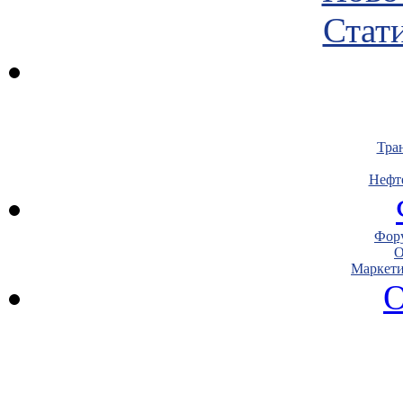
Стати
Тра
Нефт
Фору
О
Маркети
О