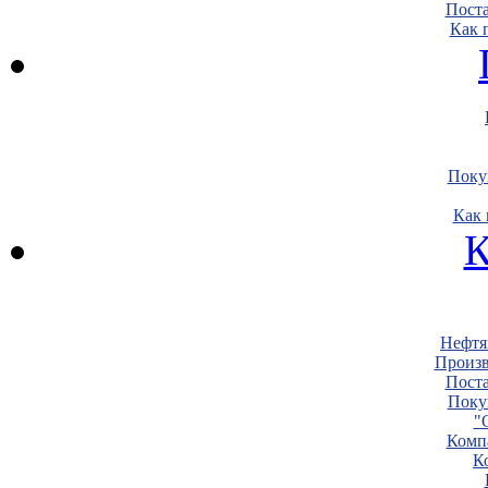
Пост
Как 
Поку
Как 
К
Нефтя
Произв
Пост
Поку
"
Комп
К