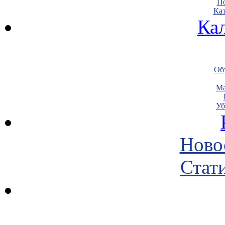
По
Кат
Ка
Объ
Ма
Уб
Ново
Стати