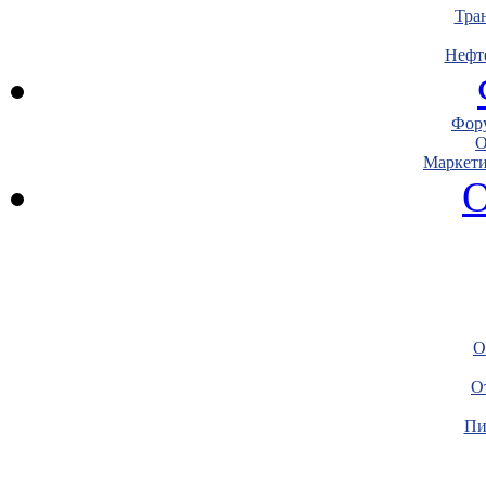
Тра
Нефт
Фору
О
Маркети
О
О
О
Пи