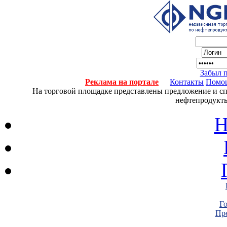
Забыл 
Реклама на портале
Контакты
Помо
На торговой площадке представлены предложение и спро
нефтепродукты
Н
Г
Пре