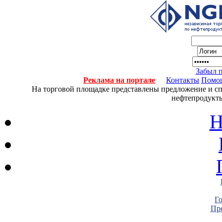
Забыл 
Реклама на портале
Контакты
Помо
На торговой площадке представлены предложение и спро
нефтепродукты
Н
Г
Пре