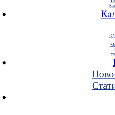
По
Кат
Ка
Объ
Ма
Уб
Ново
Стати