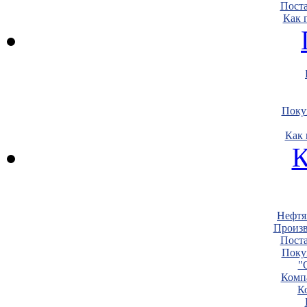
Пост
Как 
Поку
Как 
К
Нефтя
Произв
Пост
Поку
"
Комп
К