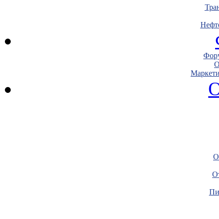
Тра
Нефт
Фору
О
Маркети
О
О
О
Пи