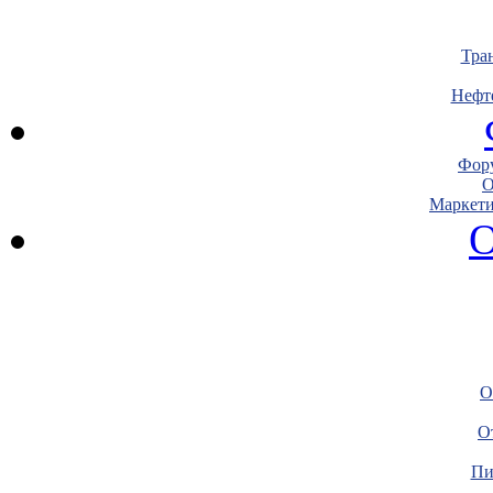
Тра
Нефт
Фору
О
Маркети
О
О
О
Пи