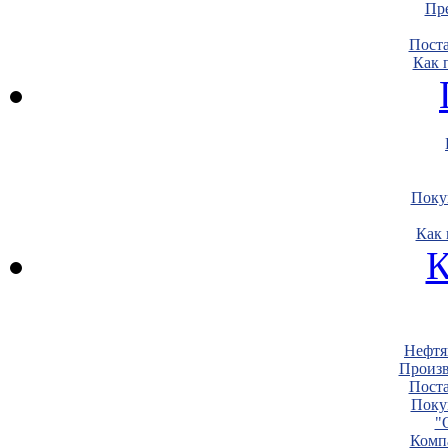
Пре
Пост
Как 
Поку
Как 
К
Нефтя
Произв
Пост
Поку
"
Комп