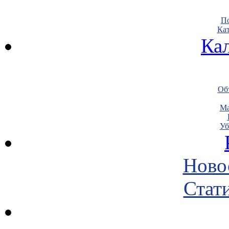
По
Кат
Ка
Объ
Ма
Уб
Ново
Стати