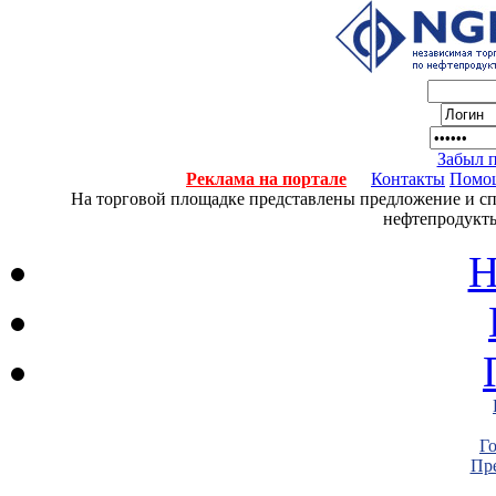
Забыл 
Реклама на портале
Контакты
Помо
На торговой площадке представлены предложение и спро
нефтепродукты
Н
Г
Пре