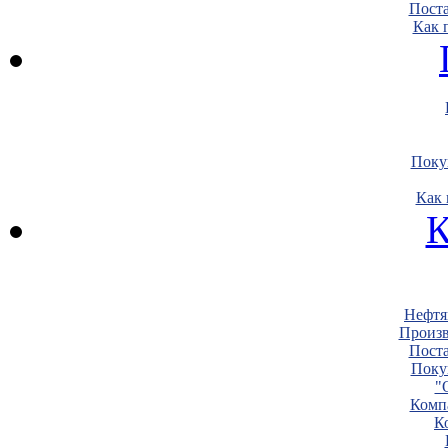
Пост
Как 
Поку
Как 
К
Нефтя
Произв
Пост
Поку
"
Комп
К