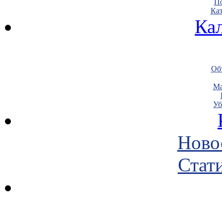
По
Кат
Ка
Объ
Ма
Уб
Ново
Стати