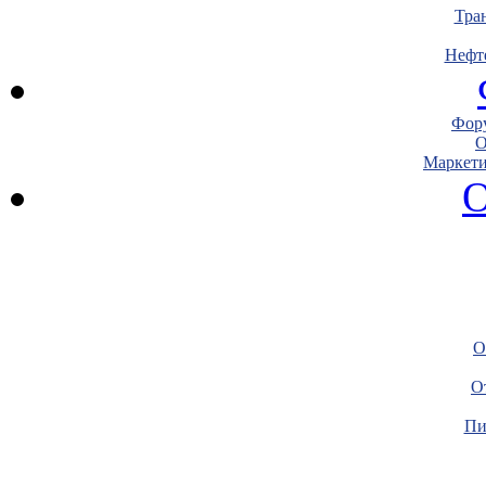
Тра
Нефт
Фору
О
Маркети
О
О
О
Пи